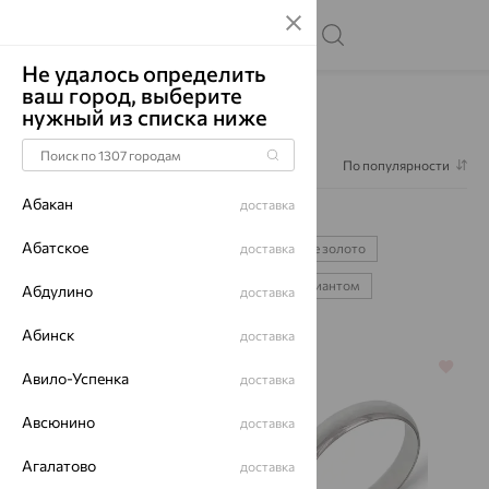
Не удалось определить
ваш город, выберите
Главная
Каталог
Обручальные кольца
нужный из списка ниже
Обручальные кольца 4 мм
Фильтр
1
По популярности
Абакан
доставка
Обручальные кольца 4 мм
5
Абатское
серебряные
спаси и сохрани
доставка
желтое золото
белое золото
классические
с бриллиантом
Абдулино
доставка
Абинск
доставка
64%
64%
Авило-Успенка
доставка
Авсюнино
доставка
Агалатово
доставка