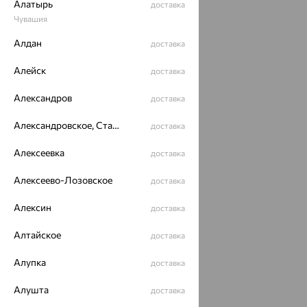
Алатырь
доставка
Чувашия
64%
Алдан
доставка
Алейск
доставка
Александров
доставка
Александровское, Ставропольский край
доставка
Алексеевка
доставка
Кольцо, золото,
АВРОРА
Алексеево-Лозовское
доставка
20 217
₽
56 159
от
₽
Алексин
доставка
Алтайское
доставка
Алупка
доставка
Популярные товары
Алушта
доставка