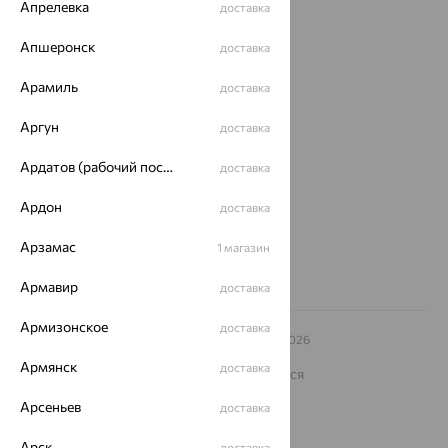
Магазины
Апрелевка
доставка
Покупателям
Апшеронск
доставка
О нас
Арамиль
доставка
Магазины и доставка
г. Липецк
Аргун
доставка
ул. Зегеля, 27/2
еще 3
Ардатов (рабочий поселок)
доставка
Другие города
Ардон
8 (800) 250-02-30
доставка
Заказать звонок
Арзамас
1 магазин
Армавир
доставка
Армизонское
доставка
© ООО «Ювелирный дом «Кристалл»,
2009
– 2026
Архив акций
Архив изделий
Карта сайта
Армянск
доставка
На информационном ресурсе применяются
рекомендательные технологии
Арсеньев
доставка
ОГРН 1044800168379
Политика конфеденциальности
Арск
доставка