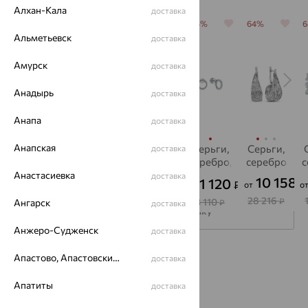
Алхан-Кала
доставка
64%
64%
64%
64%
64%
Альметьевск
доставка
Амурск
доставка
Анадырь
доставка
Анапа
доставка
Анапская
Колье,
Серьги,
Подвеска,
Серьги,
Серьги,
доставка
серебро
серебро
серебро
серебро,
серебро
с
фианит
Анастасиевка
доставка
6 676
809
2 470
10 158
1 120
₽
₽
₽
₽
₽
от
от
от
от
о
от
18 544
2 246
6 861
28 216
3 110
₽
₽
₽
₽
Ангарск
₽
доставка
Подписаться на рассылку
Анжеро-Судженск
доставка
Каталог
Апастово, Апастовский район
доставка
Акции
Апатиты
доставка