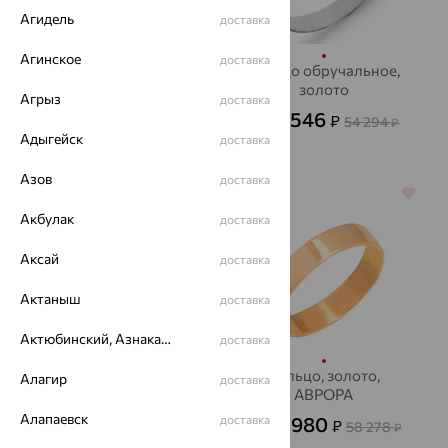
Агидель
доставка
Агинское
доставка
Кольцо обручальное,
Кольцо обручальное,
золото
золото
Агрыз
доставка
19 747
19 546
₽
₽
54 852
54 294
от
₽
от
₽
Адыгейск
доставка
Азов
доставка
64%
64%
Акбулак
доставка
Аксай
доставка
Актаныш
доставка
Актюбинский, Азнакаевский район
доставка
Кольцо, золото,
Кольцо, золото,
Алагир
доставка
АВРОРА
АВРОРА
Алапаевск
15 967
доставка
20 980
₽
₽
44 353
58 278
от
₽
от
₽