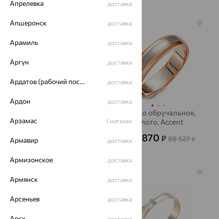
Апрелевка
доставка
Апшеронск
доставка
64%
64%
Арамиль
доставка
Аргун
доставка
Ардатов (рабочий поселок)
доставка
Ардон
доставка
Кольцо обручальное,
Кольцо обручальное,
Арзамас
золото, бриллиант,
1 магазин
золото, Accent
Accent Diamond
Diamond
41 366
31 870
₽
₽
114 905
88 527
от
₽
от
₽
Армавир
доставка
Армизонское
доставка
64%
64%
Армянск
доставка
Арсеньев
доставка
Арск
доставка