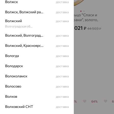
Волжск
доставка
Волжск, Волжский район
доставка
Кольцо, золото,
Кольцо "Спаси и
бриллиант
сохрани", золото,
Волжский
доставка
фианит
62 616
Волгоградская область
16 021
₽
₽
173 933
44 503
от
₽
от
₽
Волжский, Волгоградская область
доставка
Волжский, Красноярский район
доставка
Показать ещё
Вологда
доставка
1
2
3
Володарск
доставка
Волоколамск
доставка
Популярные товары
Волосово
доставка
Волхов
доставка
64%
64%
64%
64%
64%
Волховский СНТ
доставка