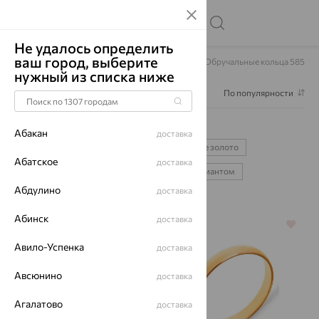
Не удалось определить
ваш город, выберите
Главная
Каталог
Обручальные кольца
Обручальные кольца 585
нужный из списка ниже
Фильтр
1
По популярности
Обручальные кольца 585
122
Абакан
доставка
серебряные
спаси и сохрани
желтое золото
Абатское
доставка
белое золото
классические
с бриллиантом
Абдулино
доставка
Абинск
доставка
64%
64%
Авило-Успенка
доставка
Авсюнино
доставка
Агалатово
доставка