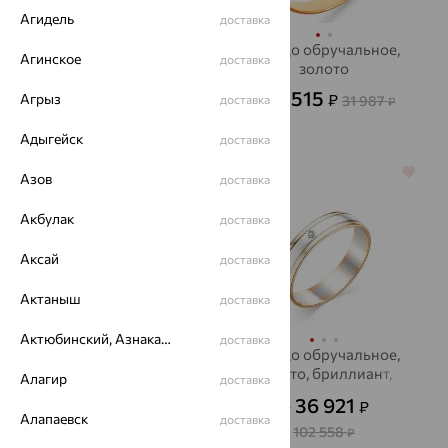
Агидель
доставка
Кольцо обручальное,
Кольцо обручальное,
Агинское
доставка
золото, АВРОРА
золото
19 747
11 515
Агрыз
₽
₽
54 852
доставка
31 987
от
₽
от
₽
Адыгейск
доставка
64%
64%
Азов
доставка
Акбулак
доставка
Аксай
доставка
Актаныш
доставка
Актюбинский, Азнакаевский район
доставка
Обручальное Кольцо,
Кольцо обручальное,
золото, KARATOV
золото, бриллиант,
Алагир
доставка
АЛЬКОР
21 376
36 921
₽
₽
59 378
от
₽
от
Алапаевск
доставка
102 558
₽