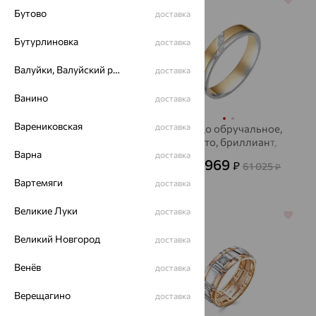
64%
64%
Бутово
доставка
Бутурлиновка
доставка
Валуйки, Валуйский район
доставка
Ванино
доставка
Варениковская
доставка
Кольцо обручальное,
Кольцо обручальное,
золото, бриллиант,
золото, бриллиант,
Варна
ЮЗ АЛЕКСАНДРА
АЛЬКОР
доставка
41 294
21 969
₽
₽
114 705
61 025
от
₽
от
₽
Вартемяги
доставка
Великие Луки
доставка
64%
64%
Великий Новгород
доставка
Венёв
доставка
Верещагино
доставка