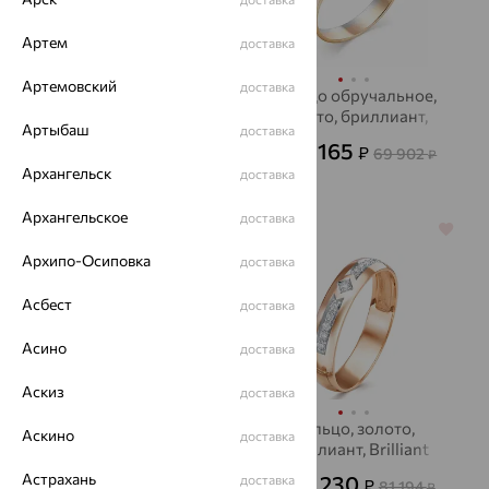
Артем
доставка
Артемовский
доставка
Кольцо обручальное,
Кольцо обручальное,
золото, Accent
золото, бриллиант,
Артыбаш
доставка
Diamond
АЛЬКОР
32 453
25 165
₽
₽
90 147
69 902
от
₽
от
₽
Архангельск
доставка
Архангельское
доставка
64%
64%
Архипо-Осиповка
доставка
Асбест
доставка
Асино
доставка
Аскиз
доставка
Кольцо, золото,
Кольцо, золото,
Аскино
доставка
бриллиант, Brilliant
бриллиант, Brilliant
Style
Style
Астрахань
32 020
29 230
доставка
₽
₽
88 945
81 194
от
₽
от
₽