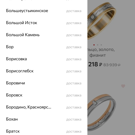
Большеустьикинское
доставка
Большой Исток
доставка
Большой Камень
доставка
Бор
доставка
Кольцо обручальное,
Кольцо, золото,
золото, бриллиант,
фианит
Борисовка
доставка
Accent Diamond
30 218
39 035
₽
₽
83 939
от
₽
от
Борисоглебск
доставка
108 430
₽
Боровичи
доставка
64%
64%
Боровск
доставка
Бородино, Красноярский край
доставка
Бохан
доставка
Братск
доставка