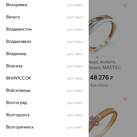
Вихоревка
доставка
64%
64%
Вичуга
доставка
Владивосток
доставка
Владикавказ
доставка
Владимир
доставка
кольцо, золото,
кольцо, золото,
Власиха
доставка
бриллиант, MASTER
бриллиант, MASTER
BRILLIANT
BRILLIANT
27 618
48 276
₽
₽
76 716
ВНИИССОК
от
₽
от
доставка
134 100
₽
Войсковицы
доставка
64%
64%
Волгоград
доставка
Волгодонск
доставка
Волгореченск
доставка