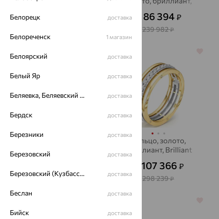
золото, бриллиант,
золото, бриллиант,
MASTER BRILLIANT
Brilliant Style
29 547
86 394
₽
₽
Белорецк
82 075
доставка
от
₽
от
239 982
₽
Белореченск
1 магазин
64%
64%
Белоярский
доставка
Белый Яр
доставка
Беляевка, Беляевский р-он
доставка
Бердск
доставка
Березники
доставка
Кольцо обручальное,
Кольцо, золото,
золото, бриллиант,
бриллиант, Brilliant
Березовский
доставка
Accent Diamond
Style
29 517
107 366
₽
₽
81 992
от
₽
от
Березовский (Кузбасс), Берёзовский г/о
доставка
298 239
₽
Беслан
доставка
64%
64%
Бийск
доставка