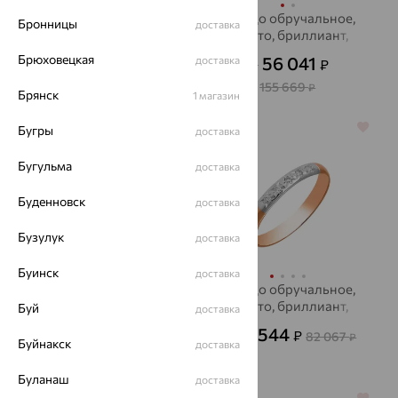
Кольцо обручальное,
Кольцо обручальное,
Бронницы
доставка
золото, бриллиант,
золото, бриллиант,
MASTER BRILLIANT
KARATOV
Брюховецкая
17 917
56 041
доставка
₽
₽
49 770
от
₽
от
155 669
₽
Брянск
1 магазин
64%
64%
Бугры
доставка
Бугульма
доставка
Буденновск
доставка
Бузулук
доставка
Буинск
доставка
Кольцо, золото,
Кольцо обручальное,
бриллиант, Brilliant
золото, бриллиант,
Буй
доставка
Style
ЮЗ АЛЕКСАНДРА
56 605
29 544
₽
₽
82 067
от
от
₽
Буйнакск
доставка
157 235
₽
Буланаш
доставка