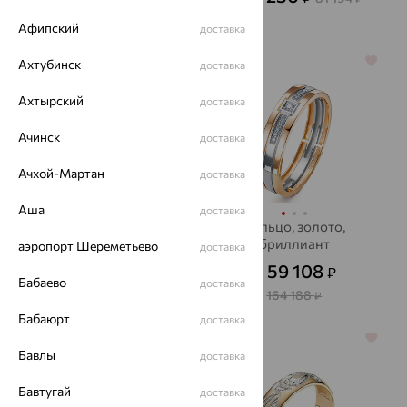
Афипский
доставка
64%
64%
Ахтубинск
доставка
Ахтырский
доставка
Ачинск
доставка
Ачхой-Мартан
доставка
Аша
доставка
Кольцо, золото
Кольцо, золото,
бриллиант
аэропорт Шереметьево
доставка
26 914
₽
74 762
от
₽
59 108
₽
от
Бабаево
доставка
164 188
₽
Бабаюрт
доставка
64%
64%
Бавлы
доставка
Бавтугай
доставка