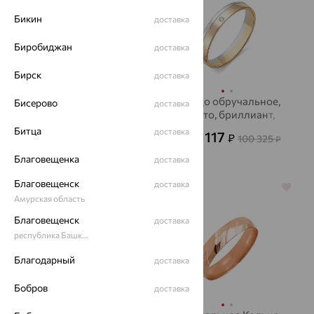
Бикин
доставка
Биробиджан
доставка
Бирск
доставка
Кольцо обручальное,
Кольцо обручальное,
Бисерово
доставка
золото, бриллиант,
золото, бриллиант,
Accent Diamond
АЛЬКОР
Битца
доставка
41 550
36 117
₽
₽
115 416
100 325
от
₽
от
₽
Благовещенка
доставка
Благовещенск
доставка
64%
64%
Амурская область
Благовещенск
доставка
республика Башкортостан
Благодарный
доставка
Бобров
доставка