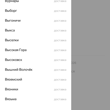
Вурнары
доставка
Магазины и доставка
г. Липецк
Выборг
доставка
ул. Зегеля, 27/2
еще 3
Выгоничи
доставка
Другие города
Выкса
8 (800) 250-02-30
доставка
Заказать звонок
Выселки
доставка
Высокая Гора
доставка
Высоковск
доставка
© ООО «Ювелирный дом «Кристалл»,
2009
– 2026
Архив акций
Архив изделий
Карта сайта
Вышний Волочёк
доставка
На информационном ресурсе применяются
рекомендательные технологии
Вяземский
доставка
ОГРН 1044800168379
Политика конфеденциальности
Вязники
доставка
Разработка сайта —
CUBA
Вязьма
доставка
Вятские Поляны
доставка