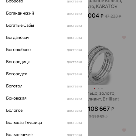
Кольцо обручальное,
Обручальное Кольцо,
Боброво
доставка
золото, бриллиант,
золото, KARATOV
SOKOLOV
Богандинский
доставка
17 004
35 002
₽
₽
47 233
97 229
от
₽
от
₽
Богатые Сабы
доставка
Богданович
доставка
64%
64%
Боголюбово
доставка
Богородицк
доставка
Богородск
доставка
Боготол
доставка
Кольцо, золото,
Кольцо, золото,
Боковская
бриллиант, Brilliant
доставка
бриллиант, Brilliant
Style
Style
29 455
108 667
₽
₽
81 820
от
₽
от
Бологое
доставка
301 853
₽
Большая Глушица
доставка
64%
64%
Большеречье
доставка