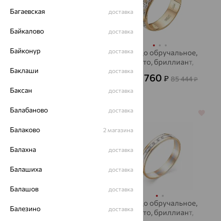
Багаевская
доставка
Байкалово
доставка
Байконур
доставка
Кольцо обручальное,
Кольцо обручальное,
золото, бриллиант,
золото, бриллиант,
Баклаши
KARATOV
Brilliant Style
доставка
55 165
30 760
₽
₽
153 235
85 444
от
₽
от
₽
Баксан
доставка
Балабаново
доставка
64%
64%
Балаково
2 магазина
Балахна
доставка
Балашиха
доставка
Балашов
доставка
Кольцо обручальное,
Кольцо обручальное,
Балезино
доставка
золото, Accent
золото, бриллиант,