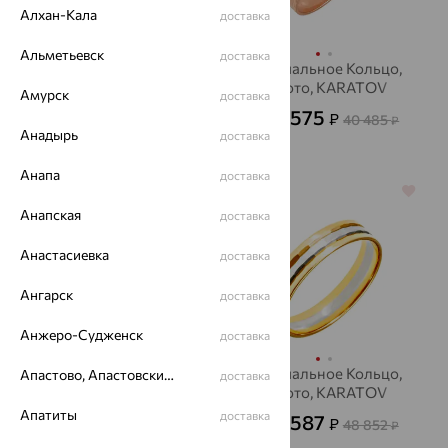
Алхан-Кала
доставка
Альметьевск
доставка
Кольцо обручальное,
Обручальное Кольцо,
золото, бриллиант,
золото, KARATOV
Амурск
доставка
KARATOV
14 575
23 760
₽
₽
40 485
65 999
от
₽
от
₽
Анадырь
доставка
Анапа
доставка
64%
64%
Анапская
доставка
Анастасиевка
доставка
Ангарск
доставка
Анжеро-Судженск
доставка
Кольцо обручальное,
Обручальное Кольцо,
Апастово, Апастовский район
доставка
золото, KARATOV
золото, KARATOV
Апатиты
доставка
13 117
17 587
₽
₽
36 437
48 852
от
₽
от
₽