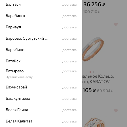
Diamond
АЛЬКОР
32 744
36 256
₽
₽
Балтаси
90 956
доставка
от
₽
от
100 710
₽
Барабинск
доставка
64%
64%
Барнаул
доставка
Барсово, Сургутский район
доставка
Барыбино
доставка
Батайск
доставка
Батырево
доставка
Кольцо обручальное,
Обручальное Кольцо,
Чувашская Республика - Чувашия
золото, бриллиант,
золото, KARATOV
АЛЬКОР
Бахчисарай
доставка
25 165
33 481
₽
₽
69 904
93 004
от
₽
от
₽
Башкултаево
доставка
Белая Глина
доставка
64%
64%
Белая Калитва
доставка