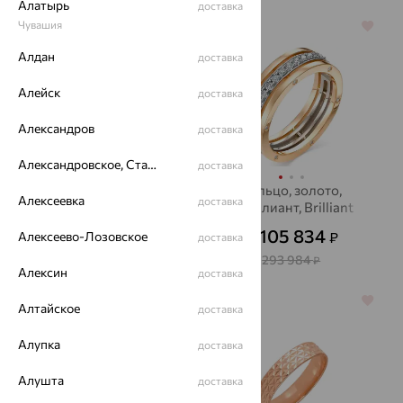
Алатырь
доставка
Чувашия
64%
64%
Алдан
доставка
Алейск
доставка
Александров
доставка
Александровское, Ставропольский край
доставка
Кольцо обручальное,
Кольцо, золото,
Алексеевка
доставка
золото, бриллиант,
бриллиант, Brilliant
Accent Diamond
Style
39 740
105 834
₽
₽
Алексеево-Лозовское
доставка
от
от
110 390
293 984
₽
₽
Алексин
доставка
64%
64%
Алтайское
доставка
Алупка
доставка
Алушта
доставка