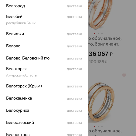
Белгород
доставка
Белебей
доставка
республика Башкортостан
Белиджи
доставка
Кольцо обручальное,
Кольцо обручальное,
золото, бриллиант,
золото, бриллиант,
Белово
доставка
MASTER BRILLIANT
Brilliant Style
28 800
36 067
₽
₽
от
от
Белово, Беловский г/о
доставка
80 000
100 185
₽
₽
Белогорск
доставка
Амурская область
64%
64%
Белогорск (Крым)
доставка
Белокаменка
доставка
Белокуриха
доставка
Белоозерский
доставка
Кольцо обручальное,
Кольцо обручальное,
Белоостров
доставка