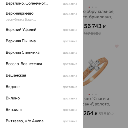
Вертлино, Солнечногорский район
доставка
Кольцо обручальное,
Кольцо обручальное,
Верхнеяркеево
доставка
золото, бриллиант,
золото, бриллиант,
республика Башкортостан
Accent Diamond
Vesna
44 051
56 743
₽
₽
122 364
₽
от
Верхний Уфалей
доставка
157 620
₽
Верхняя Пышма
доставка
64%
64%
Верхняя Синячиха
доставка
Весело-Вознесенка
доставка
Вешенская
доставка
Видное
доставка
Вилино
Кольцо обручальное,
Кольцо "Спаси и
доставка
золото, АВРОРА
сохрани", золото,
фианит
Винзили
доставка
20 217
19 264
₽
₽
56 159
53 510
от
₽
от
₽
Витязево, м/о Анапа
доставка