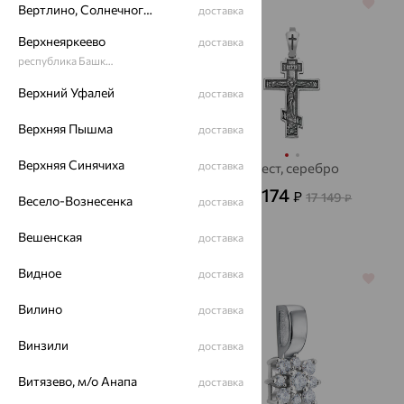
64%
64%
Вертлино, Солнечногорский район
доставка
Верхнеяркеево
доставка
республика Башкортостан
Верхний Уфалей
доставка
Верхняя Пышма
доставка
Верхняя Синячиха
доставка
Подвеска, золото,
Крест, серебро
фианит, SOKOLOV
6 174
₽
17 149
от
₽
Весело-Вознесенка
доставка
9 321
₽
25 893
от
₽
Вешенская
доставка
Видное
доставка
64%
64%
Вилино
доставка
Винзили
доставка
Витязево, м/о Анапа
доставка