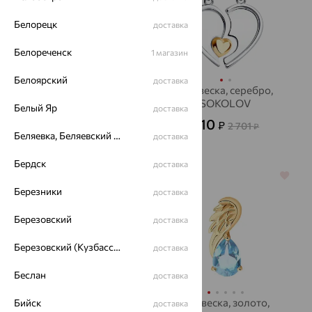
Белорецк
доставка
Белореченск
1 магазин
Белоярский
доставка
Подвеска, серебро,
Подвеска, серебро,
топаз, SOKOLOV
SOKOLOV
Белый Яр
доставка
988
810
₽
₽
2 744
2 701
₽
₽
Беляевка, Беляевский р-он
доставка
Бердск
доставка
64%
64%
Березники
доставка
Березовский
доставка
Березовский (Кузбасс), Берёзовский г/о
доставка
Беслан
доставка
Подвеска, золото,
Подвеска, золото,
Бийск
доставка