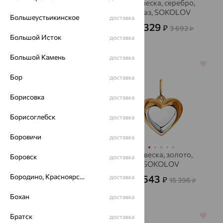
Подвеска, серебро,
Подвеска, серебро,
фианит, SOKOLOV
топаз, SOKOLOV
Большеустьикинское
доставка
662
1 329
₽
₽
1 840
3 692
от
₽
от
₽
Большой Исток
доставка
Большой Камень
доставка
64%
64%
Бор
доставка
Борисовка
доставка
Борисоглебск
доставка
Боровичи
доставка
Подвеска, серебро,
Подвеска, золото,
Боровск
доставка
фианит, SOKOLOV
SOKOLOV
Бородино, Красноярский край
417
5 543
доставка
₽
₽
1 159
15 396
от
₽
от
₽
Бохан
доставка
Братск
64%
64%
доставка