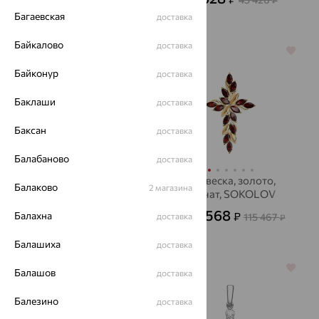
от
₽
₽
Багаевская
доставка
Байкалово
доставка
64%
64%
Байконур
доставка
Баклаши
доставка
Баксан
доставка
Балабаново
доставка
Подвеска, золото,
Подвеска, золото,
Балаково
2 магазина
гранат, SOKOLOV
гранат, SOKOLOV
9 706
41 568
Балахна
₽
₽
26 961
доставка
115 467
₽
от
₽
Балашиха
доставка
64%
70%
Балашов
доставка
Балезино
доставка