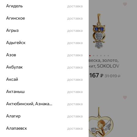
64%
64%
Агидель
доставка
Агинское
доставка
Агрыз
доставка
Адыгейск
доставка
Азов
доставка
Подвеска, золото,
Подвеска, золото,
бриллиант, SOKOLOV
фианит, SOKOLOV
Акбулак
доставка
19 317
11 167
₽
₽
53 658
31 019
от
₽
от
₽
Аксай
доставка
Актаныш
доставка
64%
64%
Актюбинский, Азнакаевский район
доставка
Алагир
доставка
Алапаевск
доставка