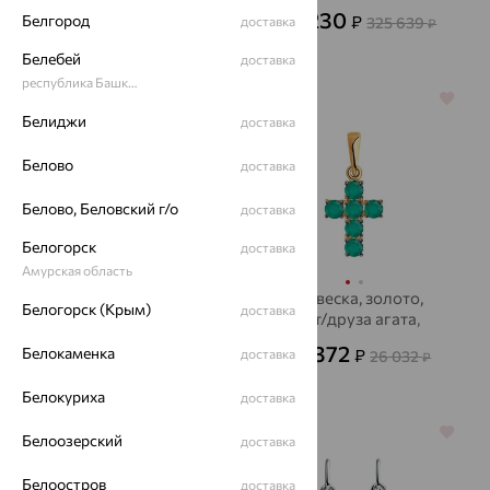
Style
БРИЛЛИАНТЫ
98 529
117 230
₽
₽
Белгород
325 639
доставка
от
₽
КОСТРОМЫ
273 691
₽
Белебей
доставка
республика Башкортостан
64%
64%
Белиджи
доставка
Белово
доставка
Белово, Беловский г/о
доставка
Белогорск
доставка
Амурская область
Крест, золото,
Подвеска, золото,
Белогорск (Крым)
доставка
бриллиант,
агат/друза агата,
БРИЛЛИАНТЫ
SOKOLOV
123 809
9 372
Белокаменка
₽
₽
доставка
343 914
26 032
₽
от
₽
КОСТРОМЫ
Белокуриха
доставка
64%
70%
Белоозерский
доставка
Белоостров
доставка