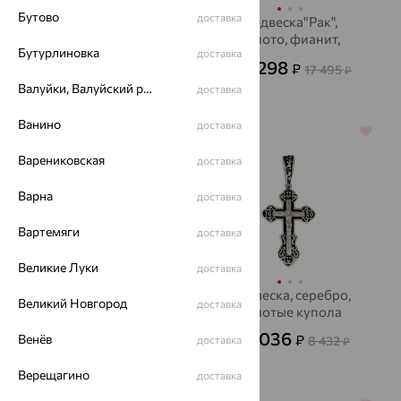
Бутово
доставка
Подвеска, золото,
Подвеска"Рак",
жемчуг, SOKOLOV
золото, фианит,
Бутурлиновка
доставка
SOKOLOV
16 275
6 298
₽
₽
45 207
17 495
от
₽
от
₽
Валуйки, Валуйский район
доставка
Ванино
доставка
64%
64%
Варениковская
доставка
Варна
доставка
Вартемяги
доставка
Великие Луки
доставка
Подвеска, золото,
Подвеска, серебро,
Великий Новгород
доставка
топаз, Золотые Узоры
Золотые купола
18 407
3 036
Венёв
₽
₽
51 131
доставка
8 432
₽
от
₽
Верещагино
доставка