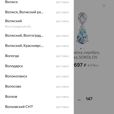
Волжск
доставка
64%
64%
Волжск, Волжский район
доставка
Волжский
доставка
Волгоградская область
Волжский, Волгоградская область
доставка
Волжский, Красноярский район
доставка
Подвеска "Водолей",
Подвеска, серебро,
Вологда
доставка
золото, DINASTIA
топаз, SOKOLOV
9 825
1 697
₽
₽
27 292
4 715
Володарск
от
₽
от
₽
доставка
Волоколамск
доставка
Волосово
доставка
Показать ещё
Волхов
доставка
1
2
3
4
5
6
...
147
Волховский СНТ
доставка