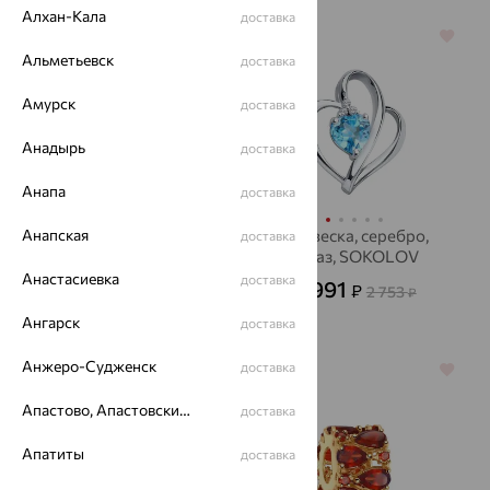
Алхан-Кала
доставка
64%
64%
Альметьевск
доставка
Амурск
доставка
Анадырь
доставка
Анапа
доставка
Анапская
Подвеска, золото,
Подвеска, серебро,
доставка
бриллиант, MASTER
топаз, SOKOLOV
BRILLIANT
Анастасиевка
доставка
991
54 715
₽
₽
2 753
151 987
от
₽
от
₽
Ангарск
доставка
Анжеро-Судженск
доставка
64%
64%
Апастово, Апастовский район
доставка
Апатиты
доставка