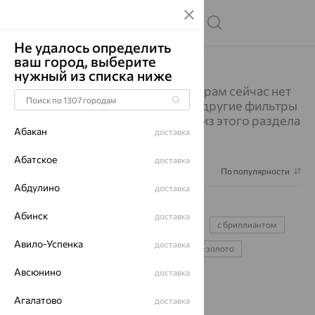
Не удалось определить
ваш город, выберите
Главная
Каталог
Подвески
Подвески
нужный из списка ниже
Изделий по выбранным фильтрам сейчас нет
в наличии. Вы можете выбрать другие фильтры
или посмотреть все украшения из этого раздела
Абакан
доставка
Абатское
доставка
Фильтр
1
По популярности
Абдулино
доставка
Подвески
7621
Абинск
доставка
SOKOLOV
с топазом
с жемчугом
с бриллиантом
Авило-Успенка
доставка
знаки зодиака
жёлтое золото
белое золото
Авсюнино
серебряные
золотые
крестики
доставка
Агалатово
доставка