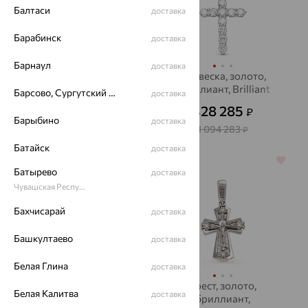
Балтаси
доставка
Барабинск
доставка
Барнаул
доставка
Крест, золото,
Подвеска, золото,
бриллиант,
бриллиант, Brilliant
Барсово, Сургутский район
доставка
БРИЛЛИАНТЫ
Style
84 959
328 285
₽
₽
235 996
₽
КОСТРОМЫ
Барыбино
доставка
1 094 283
₽
Батайск
доставка
64%
64%
Батырево
доставка
Чувашская Республика - Чувашия
Бахчисарай
доставка
Башкултаево
доставка
Белая Глина
доставка
Колье, золото,
Крест, золото,
Белая Калитва
доставка
бриллиант, Brilliant
бриллиант,