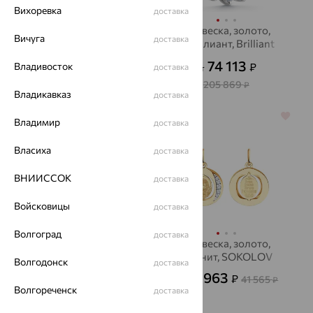
Вихоревка
доставка
Подвеска, серебро,
Подвеска, золото,
Вичуга
доставка
фианит, SOKOLOV
бриллиант, Brilliant
Style
1 245
74 113
₽
₽
Владивосток
3 457
от
₽
доставка
от
205 869
₽
Владикавказ
доставка
64%
64%
Владимир
доставка
Власиха
доставка
ВНИИССОК
доставка
Войсковицы
доставка
Волгоград
доставка
Подвеска, золото,
Подвеска, золото,
бриллиант, SOKOLOV
фианит, SOKOLOV
Волгодонск
доставка
17 123
14 963
₽
₽
47 564
41 565
₽
от
₽
Волгореченск
доставка