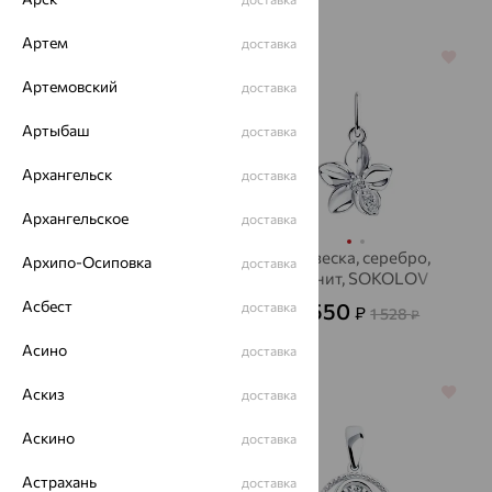
Артем
доставка
64%
64%
Артемовский
доставка
Артыбаш
доставка
Архангельск
доставка
Архангельское
доставка
Подвеска, серебро,
Подвеска, серебро,
Архипо-Осиповка
доставка
фианит, SOKOLOV
фианит, SOKOLOV
Асбест
821
550
доставка
₽
₽
2 281
1 528
от
₽
от
₽
Асино
доставка
Аскиз
64%
64%
доставка
Аскино
доставка
Астрахань
доставка