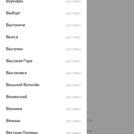
Вурнары
доставка
Акции
Выборг
доставка
Магазины
Выгоничи
доставка
Покупателям
Выкса
доставка
О нас
Выселки
доставка
Магазины и доставка
г. Липецк
ул. Зегеля, 27/2
Высокая Гора
доставка
еще 3
Высоковск
доставка
Другие города
8 (800) 250-02-30
Вышний Волочёк
доставка
Заказать звонок
Вяземский
доставка
Вязники
доставка
Вязьма
© ООО «Ювелирный дом «Кристалл»,
2009
– 2026
доставка
Архив акций
Архив изделий
Карта сайта
На информационном ресурсе применяются
Вятские Поляны
доставка