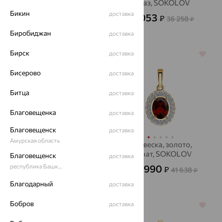
бриллиант, АЛЬКОР
топаз, SOKOLOV
Бикин
доставка
32 667
13 053
₽
₽
90 741
36 258
₽
₽
Биробиджан
доставка
Бирск
доставка
64%
64%
Бисерово
доставка
Битца
доставка
Благовещенка
доставка
Благовещенск
доставка
Амурская область
Крест, золото,
Подвеска, золото,
сапфир, MASTER
гранат, SOKOLOV
Благовещенск
доставка
BRILLIANT
республика Башкортостан
14 990
66 239
₽
₽
41 638
183 997
от
₽
₽
Благодарный
доставка
Бобров
доставка
64%
64%