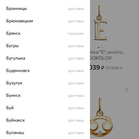
Бронницы
доставка
Брюховецкая
доставка
Брянск
1 магазин
Бугры
доставка
Подвеска, золото,
Подвеска "Е", золото,
топаз "лондон",
SOKOLOV
Бугульма
доставка
SOKOLOV
5 039
6 582
₽
₽
13 996
18 284
от
₽
₽
Буденновск
доставка
Бузулук
доставка
64%
64%
Буинск
доставка
Буй
доставка
Буйнакск
доставка
Буланаш
доставка