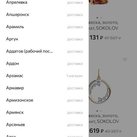
Апрелевка
доставка
Апшеронск
доставка
Подвеска, серебро,
Подвеска, золото,
Арамиль
доставка
хризолит, INTALIA
гранат, SOKOLOV
547
17 131
₽
₽
1 519
47 587
от
₽
от
₽
Аргун
доставка
Ардатов (рабочий поселок)
доставка
64%
64%
Ардон
доставка
Арзамас
1 магазин
Армавир
доставка
Армизонское
доставка
Армянск
доставка
Кулон на цепи,
Подвеска, золото,
серебро, микс
фианит, SOKOLOV
Арсеньев
доставка
полудрагоценных
15 619
12 222
₽
₽
43 387
33 950
от
₽
от
₽
камней
Арск
доставка