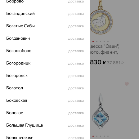
Боброво
доставка
Богандинский
доставка
Богатые Сабы
доставка
Богданович
доставка
Подвеска, серебро,
Подвеска "Овен",
Боголюбово
доставка
фианит
золото, фианит,
SOKOLOV
856
12 830
₽
₽
2 378
37 881
от
₽
Богородицк
от
₽
доставка
Богородск
доставка
64%
64%
Боготол
доставка
Боковская
доставка
Бологое
доставка
Большая Глушица
доставка
Большеречье
доставка