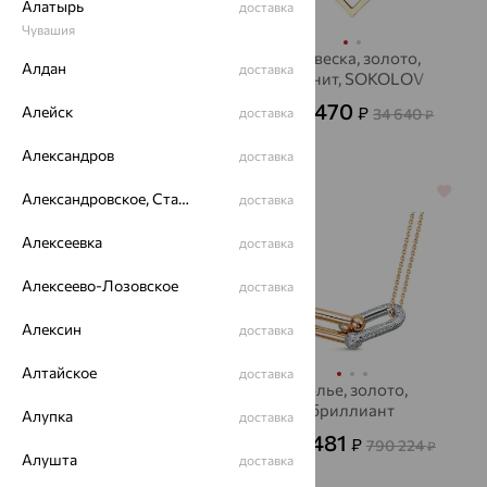
Алатырь
доставка
Чувашия
Подвеска, золото,
Подвеска, золото,
Алдан
доставка
фианит, SOKOLOV
фианит, SOKOLOV
40 056
12 470
Алейск
₽
₽
доставка
34 640
от
от
₽
111 267
₽
Александров
доставка
64%
64%
Александровское, Ставропольский край
доставка
Алексеевка
доставка
Алексеево-Лозовское
доставка
Алексин
доставка
Алтайское
доставка
Подвеска, золото,
Колье, золото,
агат/друза агата,
бриллиант
Алупка
доставка
SOKOLOV
284 481
11 337
₽
₽
790 224
31 491
₽
от
₽
Алушта
доставка