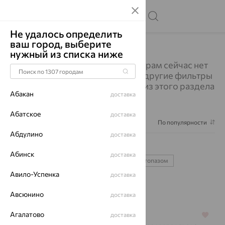
Не удалось определить
ваш город, выберите
Главная
Каталог
Колье
Колье
нужный из списка ниже
Изделий по выбранным фильтрам сейчас нет
в наличии. Вы можете выбрать другие фильтры
или посмотреть все украшения из этого раздела
Абакан
доставка
Абатское
доставка
Фильтр
1
По популярности
Абдулино
доставка
Колье
1177
Абинск
доставка
с жемчугом
золото
серебро
с топазом
Авило-Успенка
доставка
с бриллиантом
Авсюнино
доставка
Агалатово
доставка
64%
64%