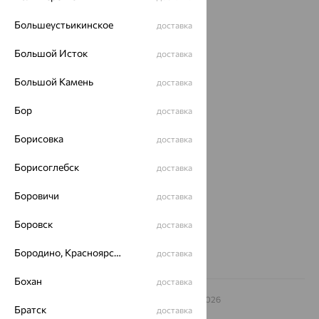
Каталог
Большеустьикинское
доставка
Акции
Большой Исток
доставка
Магазины
Большой Камень
доставка
Покупателям
Бор
доставка
О нас
Магазины и доставка
г. Липецк
Борисовка
доставка
ул. Зегеля, 27/2
Борисоглебск
еще 3
доставка
Другие города
Боровичи
доставка
8 (800) 250-02-30
Заказать звонок
Боровск
доставка
Бородино, Красноярский край
доставка
Бохан
доставка
© ООО «Ювелирный дом «Кристалл»,
2009
– 2026
Братск
доставка
Архив акций
Архив изделий
Карта сайта