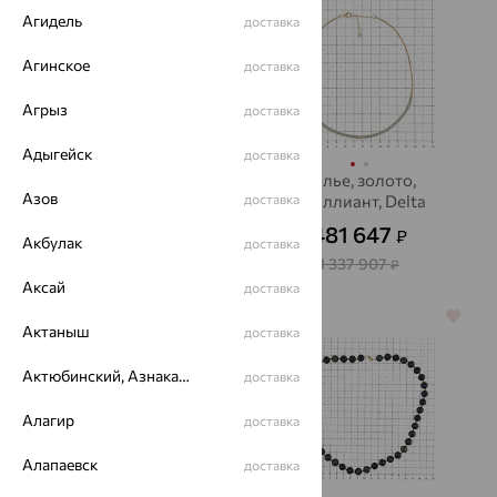
Агидель
доставка
Агинское
доставка
Агрыз
доставка
Адыгейск
доставка
Бусы, золото, жемчуг,
Колье, золото,
Азов
De Fleur
доставка
бриллиант, Delta
56 540
481 647
₽
₽
157 056
₽
Акбулак
доставка
1 337 907
₽
Аксай
доставка
64%
64%
Актаныш
доставка
Актюбинский, Азнакаевский район
доставка
Алагир
доставка
Алапаевск
доставка