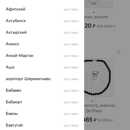
Афипский
доставка
Бусы, серебро,
Колье, золото
Ахтубинск
доставка
аметист
49 520
₽
165 068
₽
1 819
₽
5 053
Ахтырский
₽
доставка
Ачинск
доставка
64%
64%
Ачхой-Мартан
доставка
Аша
доставка
аэропорт Шереметьево
доставка
Бабаево
доставка
Бабаюрт
доставка
Бусы, золото, гранат
Бусы, золото, жемчуг,
De Fleur
20 880
Бавлы
₽
доставка
58 000
₽
18 465
₽
51 292
₽
Бавтугай
доставка