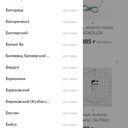
Белорецк
доставка
Белореченск
1 магазин
Колье, серебро,
Колье, золото, топаз,
муассанит
SOKOLOV
Белоярский
доставка
5 715
33 885
₽
₽
15 876
94 124
₽
₽
Белый Яр
доставка
Беляевка, Беляевский р-он
доставка
70%
64%
Бердск
доставка
Березники
доставка
Березовский
доставка
Березовский (Кузбасс), Берёзовский г/о
доставка
Беслан
доставка
Колье, золото, кварц,
Колье, золото,
SOKOLOV
жемчуг, De Fleur
Бийск
доставка