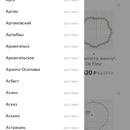
64%
64%
Артем
доставка
Артемовский
доставка
Артыбаш
доставка
Архангельск
доставка
Архангельское
Бусы, золото, жемчуг,
Бусы, золото, жемчуг,
доставка
De Fleur
De Fleur
Архипо-Осиповка
доставка
15 805
22 420
₽
₽
43 902
62 277
₽
₽
Асбест
доставка
Асино
доставка
64%
70%
Аскиз
доставка
Аскино
доставка
Астрахань
доставка