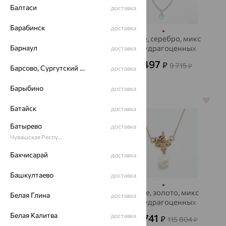
Балтаси
доставка
Барабинск
доставка
Колье, золото, кварц,
Колье, серебро, микс
Барнаул
SOKOLOV
полудрагоценных
доставка
камней, SOKOLOV
22 649
3 497
₽
₽
75 496
9 715
₽
₽
Барсово, Сургутский район
доставка
Барыбино
доставка
70%
70%
Батайск
доставка
Батырево
доставка
Чувашская Республика - Чувашия
Бахчисарай
доставка
Башкултаево
доставка
Колье, золото,
Колье, золото, микс
Белая Глина
доставка
жемчуг, De Fleur
полудрагоценных
камней, SOKOLOV
Белая Калитва
24 568
34 741
доставка
₽
₽
81 894
115 804
от
₽
₽