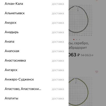
Алхан-Кала
доставка
Альметьевск
доставка
Амурск
доставка
Анадырь
доставка
Анапа
доставка
Бусы, золото, жемчуг
Бусы, серебро,
лабрадорит
22 032
₽
61 200
Анапская
₽
доставка
5 063
₽
14 063
от
₽
Анастасиевка
доставка
Ангарск
доставка
70%
64%
Анжеро-Судженск
доставка
Апастово, Апастовский район
доставка
Апатиты
доставка