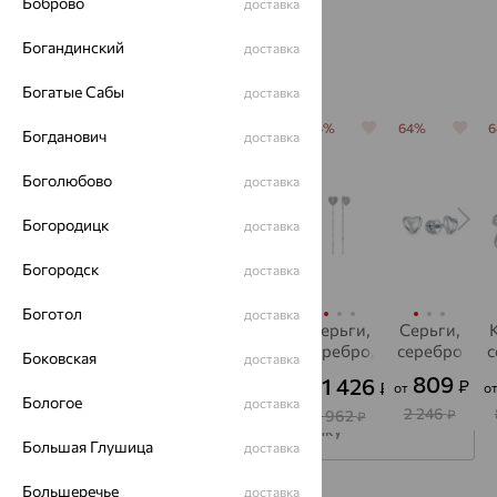
Боброво
доставка
Богандинский
доставка
Популярные товары
Богатые Сабы
доставка
64%
64%
64%
64%
64%
Богданович
доставка
Боголюбово
доставка
Богородицк
доставка
Богородск
доставка
Боготол
доставка
Кольцо,
Серьги,
Колье,
Серьги,
Серьги,
серебро
серебро,
серебро
серебро,
серебро
с
Боковская
доставка
фианит
фианит
3 138
6 676
809
1 120
1 426
₽
₽
₽
₽
₽
от
от
от
о
от
от
Бологое
доставка
8 716
18 544
2 246
3 110
3 962
₽
₽
₽
₽
₽
Подписаться на рассылку
Большая Глушица
доставка
Большеречье
доставка