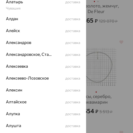
Алатырь
доставка
Бусы, золото, жемчуг,
Бусы, золото, жемчуг,
Чувашия
De Fleur
De Fleur
Алдан
45 615
доставка
46 465
₽
₽
129 070
от
₽
126 708
₽
Алейск
доставка
Александров
64%
70%
доставка
Александровское, Ставропольский край
доставка
Алексеевка
доставка
Алексеево-Лозовское
доставка
Алексин
доставка
Колье, серебро, оникс
Бусы, серебро,
Алтайское
аквамарин
доставка
5 329
₽
14 803
₽
1 654
₽
5 513
₽
Алупка
доставка
Алушта
доставка
64%
64%