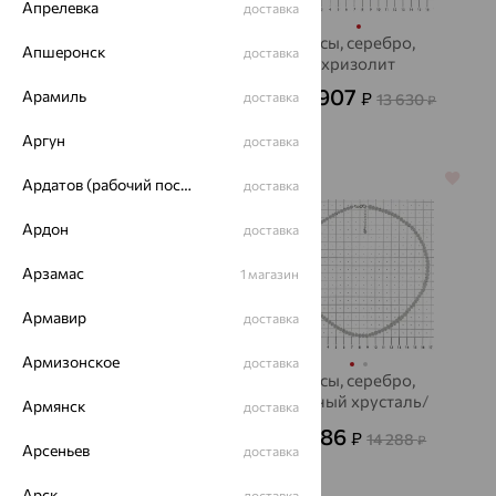
Апрелевка
доставка
Цепь, серебро
Бусы, серебро,
Апшеронск
доставка
хризолит
20 622
₽
68 741
₽
4 907
Арамиль
₽
доставка
13 630
от
₽
Аргун
доставка
64%
70%
Ардатов (рабочий поселок)
доставка
Ардон
доставка
Арзамас
1 магазин
Армавир
доставка
Армизонское
доставка
Бусы, серебро,
Бусы, серебро,
турмалин
горный хрусталь/
Армянск
доставка
хрусталь
3 101
4 286
₽
₽
8 613
14 288
₽
₽
Арсеньев
доставка
Арск
доставка