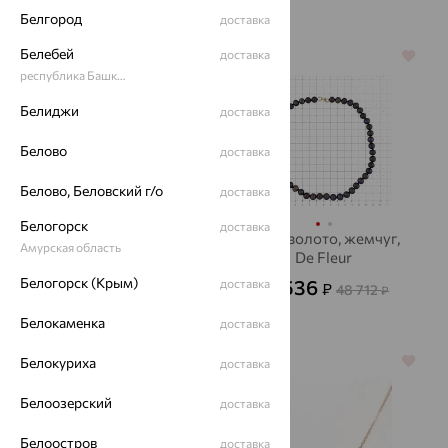
Белгород
доставка
Белебей
доставка
64%
64%
республика Башкортостан
Белиджи
доставка
Белово
доставка
Белово, Беловский г/о
доставка
Белогорск
доставка
Бусы, золото, гранат
Бусы, золото, жемчуг,
Амурская область
De Fleur
13 068
₽
36 300
₽
Белогорск (Крым)
17 536
доставка
₽
48 712
₽
Белокаменка
доставка
Белокуриха
64%
64%
доставка
Белоозерский
доставка
Белоостров
доставка