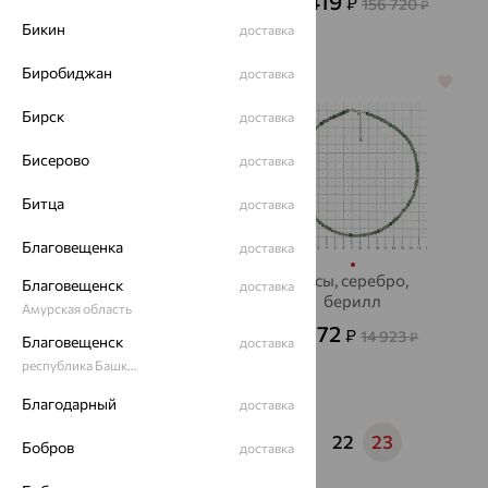
29 463
56 419
₽
₽
98 209
156 720
₽
₽
Бикин
доставка
Биробиджан
доставка
64%
64%
Бирск
доставка
Бисерово
доставка
Битца
доставка
Благовещенка
доставка
Колье, золото,
Бусы, серебро,
Благовещенск
доставка
жемчуг
берилл
Амурская область
15 732
5 372
₽
₽
43 700
14 923
₽
₽
Благовещенск
доставка
республика Башкортостан
Благодарный
доставка
1
...
18
19
20
21
22
23
Бобров
доставка