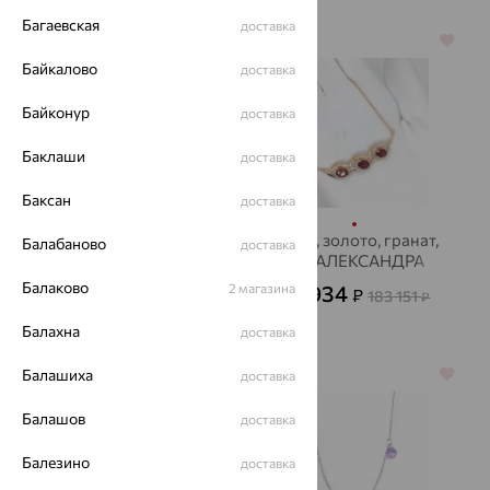
Багаевская
доставка
64%
64%
Байкалово
доставка
Байконур
доставка
Баклаши
доставка
Баксан
доставка
Бусы, серебро,
Колье, золото, гранат,
Балабаново
доставка
лунный камень/
ЮЗ АЛЕКСАНДРА
лунник
Балаково
2 магазина
65 934
13 716
₽
₽
183 151
38 100
₽
от
₽
Балахна
доставка
Балашиха
70%
64%
доставка
Балашов
доставка
Балезино
доставка