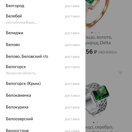
Белгород
доставка
Белебей
доставка
республика Башкортостан
Белиджи
доставка
Кольцо, золото,
Кольцо, золото,
изумруд, MASTER
изумруд, Delta
Белово
доставка
BRILLIANT
50 756
47 867
₽
₽
140 990
132 963
₽
₽
Белово, Беловский г/о
доставка
Белогорск
доставка
Амурская область
64%
64%
Белогорск (Крым)
доставка
Белокаменка
доставка
Белокуриха
доставка
Белоозерский
доставка
Кольцо, золото,
Кольцо, серебро,
Белоостров
доставка