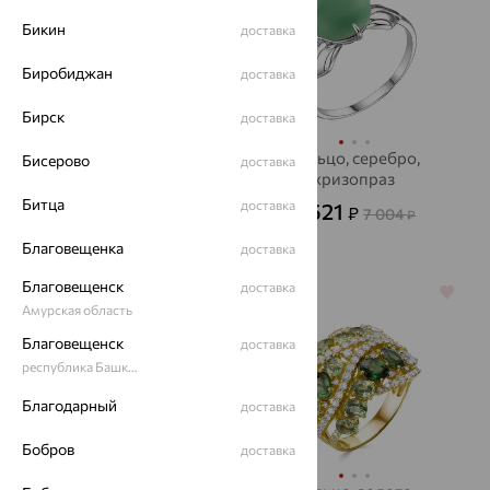
Бикин
доставка
Биробиджан
доставка
Бирск
доставка
Кольцо, серебро,
Кольцо, серебро,
Бисерово
доставка
фианит, Kabarovsky
хризопраз
Битца
доставка
13 356
2 521
₽
₽
37 100
7 004
от
₽
₽
Благовещенка
доставка
Благовещенск
доставка
64%
64%
Амурская область
Благовещенск
доставка
республика Башкортостан
Благодарный
доставка
Бобров
доставка