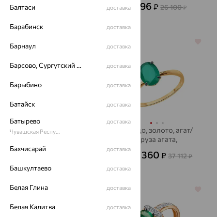
28 071
9 396
₽
₽
Балтаси
77 974
26 100
₽
доставка
₽
Барабинск
доставка
64%
64%
Барнаул
доставка
Барсово, Сургутский район
доставка
Барыбино
доставка
Батайск
доставка
Батырево
доставка
Кольцо, золото,
Кольцо, золото, агат/
Чувашская Республика - Чувашия
изумруд,
друза агата,
БРИЛЛИАНТЫ
SOKOLOV
Бахчисарай
доставка
494 051
13 360
₽
₽
37 112
от
₽
КОСТРОМЫ
1 372 365
Башкултаево
₽
доставка
Белая Глина
доставка
64%
64%
Белая Калитва
доставка