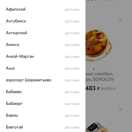
129 004
₽
Афипский
доставка
64%
64%
Ахтубинск
доставка
Ахтырский
доставка
Ачинск
доставка
Ачхой-Мартан
доставка
Аша
доставка
кольцо, золото,
Кольцо, серебро,
изумруд
янтарь, SOKOLOV
аэропорт Шереметьево
доставка
84 870
3 483
₽
₽
235 751
9 675
₽
от
₽
Бабаево
доставка
Бабаюрт
доставка
64%
64%
Бавлы
доставка
Бавтугай
доставка