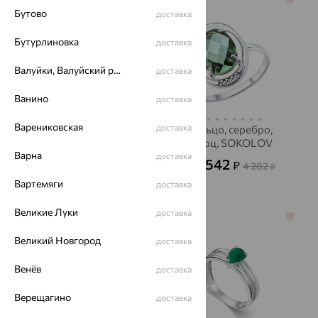
64%
64%
Бутово
доставка
Бутурлиновка
доставка
Валуйки, Валуйский район
доставка
Ванино
доставка
Варениковская
доставка
Кольцо, золото, агат/
Кольцо, серебро,
друза агата,
кварц, SOKOLOV
Варна
SOKOLOV
доставка
1 542
22 170
₽
₽
4 282
61 582
от
₽
от
₽
Вартемяги
доставка
Великие Луки
доставка
70%
64%
Великий Новгород
доставка
Венёв
доставка
Верещагино
доставка