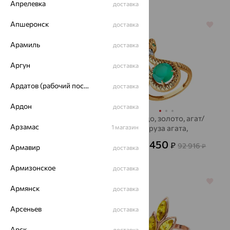
Апрелевка
доставка
Апшеронск
доставка
70%
64%
Арамиль
доставка
Аргун
доставка
Ардатов (рабочий поселок)
доставка
Ардон
доставка
Кольцо, серебро,
Кольцо, золото, агат/
Арзамас
фианит, SOKOLOV
1 магазин
друза агата,
SOKOLOV
2 696
33 450
₽
₽
8 988
92 916
₽
от
₽
Армавир
доставка
Армизонское
доставка
64%
64%
Армянск
доставка
Арсеньев
доставка
Арск
доставка