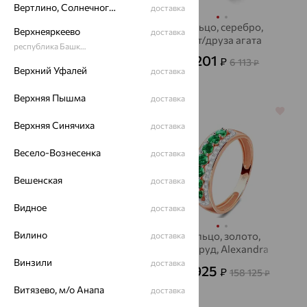
Вертлино, Солнечногорский район
доставка
Кольцо, золото,
Кольцо, серебро,
Верхнеяркеево
доставка
раухтопаз, SOKOLOV
агат/друза агата
республика Башкортостан
25 144
2 201
₽
₽
83 814
6 113
₽
₽
Верхний Уфалей
доставка
Верхняя Пышма
доставка
64%
64%
Верхняя Синячиха
доставка
Весело-Вознесенка
доставка
Вешенская
доставка
Видное
доставка
Вилино
Кольцо, серебро,
Кольцо, золото,
доставка
янтарь
изумруд, Alexandra
Gr
Винзили
доставка
1 310
56 925
₽
₽
3 640
158 125
от
₽
₽
Витязево, м/о Анапа
доставка