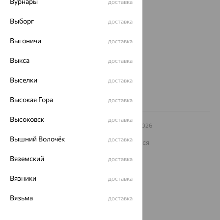
Вурнары
доставка
Магазины и доставка
г. Липецк
Выборг
доставка
ул. Зегеля, 27/2
еще 3
Выгоничи
доставка
Другие города
Выкса
8 (800) 250-02-30
доставка
Заказать звонок
Выселки
доставка
Высокая Гора
доставка
Высоковск
доставка
© ООО «Ювелирный дом «Кристалл»,
2009
– 2026
Архив акций
Архив изделий
Карта сайта
Вышний Волочёк
доставка
На информационном ресурсе применяются
рекомендательные технологии
Вяземский
доставка
ОГРН 1044800168379
Политика конфеденциальности
Вязники
доставка
Разработка сайта —
CUBA
Вязьма
доставка
Вятские Поляны
доставка