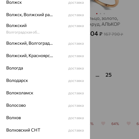
Волжск
доставка
Волжск, Волжский район
доставка
Кольцо, серебро,
Кольцо, золото,
янтарь, SOKOLOV
изумруд, АЛЬКОР
Волжский
доставка
2 210
60 404
Волгоградская область
₽
₽
6 138
167 790
от
₽
₽
Волжский, Волгоградская область
доставка
Волжский, Красноярский район
доставка
Показать ещё
Вологда
доставка
1
2
3
4
5
6
...
25
Володарск
доставка
Волоколамск
доставка
Популярные товары
Волосово
доставка
Волхов
доставка
64%
64%
64%
64%
64%
Волховский СНТ
доставка