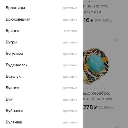
Кольцо, серебро,
Кольцо, золото,
Бронницы
доставка
агат/друза агата,
изумруд
SOKOLOV
98 216
Брюховецкая
3 586
доставка
₽
₽
272 822
9 960
₽
от
₽
Брянск
1 магазин
64%
64%
Бугры
доставка
Бугульма
доставка
Буденновск
доставка
Бузулук
доставка
Буинск
доставка
Кольцо, серебро,
Кольцо, серебро,
хризопраз
амазонит, Kabarovsky
Буй
доставка
2 497
10 278
₽
₽
6 935
28 550
₽
от
₽
Буйнакск
доставка
Буланаш
доставка