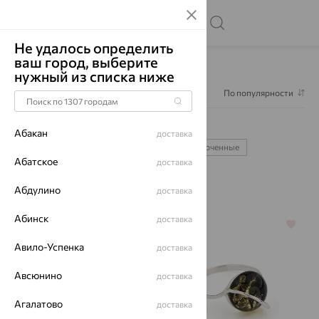
Не удалось определить
ваш город, выберите
Главная
Каталог
Кольца
нужный из списка ниже
Фильтр
1
По популярности
Кольца
1282
Абакан
доставка
жёлтое золото
белое золото
позолоченные
Абатское
доставка
серебряные
помолвочные
Абдулино
доставка
Абинск
доставка
64%
64%
Авило-Успенка
доставка
Авсюнино
доставка
Агалатово
доставка