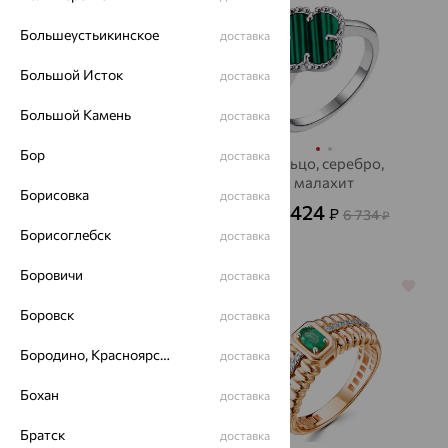
Большеустьикинское
доставка
Большой Исток
доставка
Большой Камень
доставка
Бор
доставка
Кольцо, золото,
Кольцо, серебро,
аметист, MAGIC
малахит
Борисовка
доставка
STONES
2 424
58 195
₽
₽
6 734
161 654
от
₽
₽
Борисоглебск
доставка
Боровичи
доставка
64%
64%
Боровск
доставка
Бородино, Красноярский край
доставка
Бохан
доставка
Братск
доставка