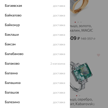
Багаевская
доставка
Байкалово
доставка
Байконур
доставка
Кольцо, золото, агат/
Кольцо, золото,
друза агата,
турмалин, MAGIC
Баклаши
SOKOLOV
STONES
доставка
18 769
53 409
₽
₽
52 135
148 357
от
₽
₽
Баксан
доставка
Балабаново
доставка
64%
64%
Балаково
2 магазина
Балахна
доставка
Балашиха
доставка
Балашов
доставка
Кольцо, золото,
Кольцо, серебро,
Балезино
доставка
аметист
фианит, Kabarovsky