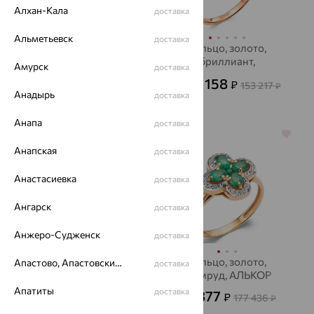
Алхан-Кала
доставка
Альметьевск
доставка
Кольцо, золото,
Кольцо, золото,
изумруд, MASTER
бриллиант,
Амурск
доставка
BRILLIANT
БРИЛЛИАНТЫ
234 414
55 158
₽
₽
781 380
153 217
₽
от
₽
КОСТРОМЫ
Анадырь
доставка
Анапа
доставка
64%
64%
Анапская
доставка
Анастасиевка
доставка
Ангарск
доставка
Анжеро-Судженск
доставка
Кольцо, серебро,
Кольцо, золото,
Апастово, Апастовский район
доставка
агат/друза агата,
изумруд, АЛЬКОР
SOKOLOV
Апатиты
доставка
63 877
2 713
₽
₽
177 436
7 536
₽
от
₽