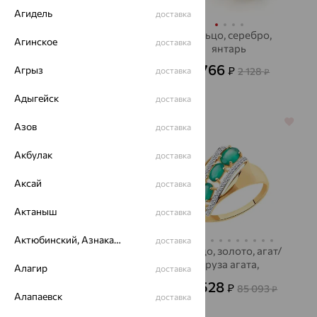
Агидель
доставка
Кольцо, золото,
Кольцо, серебро,
Агинское
доставка
изумруд, Kabarovsky
янтарь
81 815
766
Агрыз
₽
₽
227 263
доставка
2 128
от
₽
от
₽
Адыгейск
доставка
64%
70%
Азов
доставка
Акбулак
доставка
Аксай
доставка
Актаныш
доставка
Актюбинский, Азнакаевский район
доставка
Кольцо, золото,
Кольцо, золото, агат/
раухтопаз, SOKOLOV
друза агата,
Алагир
доставка
SOKOLOV
31 767
25 528
₽
₽
88 243
85 093
от
₽
₽
Алапаевск
доставка