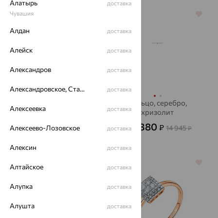
Алатырь
доставка
Чувашия
64%
64%
Алдан
доставка
Алейск
доставка
Александров
доставка
Александровское, Ставропольский край
доставка
Кольцо, золото,
Кольцо, серебро,
Алексеевка
доставка
аметист, MAGIC
хризолит
STONES
5 380
39 427
₽
₽
Алексеево-Лозовское
14 945
109 519
доставка
от
₽
₽
Алексин
доставка
70%
64%
Алтайское
доставка
Алупка
доставка
Алушта
доставка