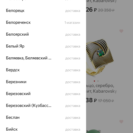
изумруд,
фианит, Kabarovsky
БРИЛЛИАНТЫ
7 326
864 886
₽
₽
20 350
Белорецк
₽
доставка
КОСТРОМЫ
2 402 460
₽
Белореченск
1 магазин
64%
64%
Белоярский
доставка
Белый Яр
доставка
Беляевка, Беляевский р-он
доставка
Бердск
доставка
Березники
доставка
Кольцо, серебро,
Кольцо, серебро,
агат/друза агата,
фианит, Kabarovsky
Березовский
доставка
Kabarovsky
6 138
11 700
₽
₽
17 050
32 500
₽
от
₽
Березовский (Кузбасс), Берёзовский г/о
доставка
Беслан
доставка
64%
64%
Бийск
доставка