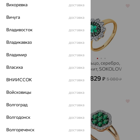
Вихоревка
доставка
64%
64%
Вичуга
доставка
Владивосток
доставка
Владикавказ
доставка
Владимир
доставка
Кольцо, золото,
Кольцо, серебро,
Власиха
доставка
раухтопаз, SOKOLOV
фианит, SOKOLOV
21 277
1 829
₽
₽
59 104
5 080
ВНИИССОК
от
₽
от
₽
доставка
Войсковицы
доставка
64%
64%
Волгоград
доставка
Волгодонск
доставка
Волгореченск
доставка