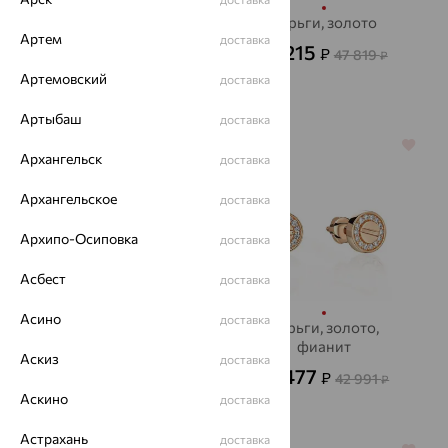
Серьги, золото,
Серьги, золото
Артем
фианит
доставка
17 215
₽
47 819
₽
31 202
₽
86 673
₽
Артемовский
доставка
Артыбаш
доставка
64%
64%
Архангельск
доставка
Архангельское
доставка
Архипо-Осиповка
доставка
Асбест
доставка
Асино
доставка
Серьги, золото
Серьги, золото,
фианит
14 318
₽
Аскиз
39 773
доставка
₽
15 477
₽
42 991
₽
Аскино
доставка
Астрахань
доставка