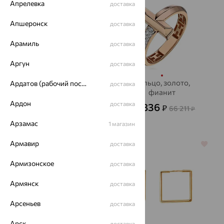
Апрелевка
доставка
Апшеронск
доставка
Арамиль
доставка
Аргун
доставка
Кольцо, золото,
Кольцо, золото,
Ардатов (рабочий поселок)
доставка
фианит
фианит
Ардон
доставка
6 704
23 836
₽
₽
18 622
66 211
₽
₽
Арзамас
1 магазин
Армавир
доставка
64%
64%
Армизонское
доставка
Армянск
доставка
Арсеньев
доставка
Арск
доставка