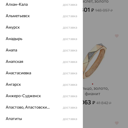
Браслет, золото
Браслет, золото
Алхан-Кала
доставка
51 562
53 301
₽
₽
143 228
148 057
₽
₽
Альметьевск
доставка
Амурск
доставка
64%
64%
Анадырь
доставка
Анапа
доставка
Анапская
доставка
Анастасиевка
доставка
Ангарск
доставка
Колье, золото
Кольцо, золото,
фианит
Анжеро-Судженск
20 443
доставка
₽
56 785
₽
15 063
₽
41 842
₽
Апастово, Апастовский район
доставка
Апатиты
доставка
64%
64%