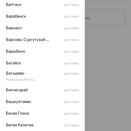
Балтаси
доставка
Барабинск
доставка
Подписаться на рассылку
Барнаул
доставка
Каталог
Барсово, Сургутский район
доставка
Акции
Барыбино
доставка
Магазины
Батайск
доставка
Покупателям
Батырево
доставка
Чувашская Республика - Чувашия
О нас
Бахчисарай
доставка
Магазины и доставка
г. Липецк
ул. Зегеля, 27/2
Башкултаево
доставка
еще 3
Белая Глина
доставка
Другие города
8 (800) 250-02-30
Белая Калитва
доставка
Заказать звонок