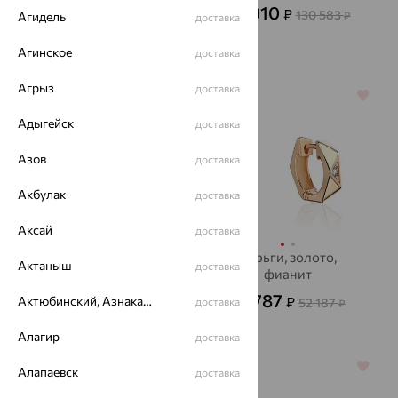
18 042
47 010
₽
₽
50 118
130 583
Агидель
₽
₽
доставка
Агинское
доставка
Агрыз
доставка
64%
64%
Адыгейск
доставка
Азов
доставка
Акбулак
доставка
Аксай
доставка
Браслет, золото,
Серьги, золото,
Актаныш
доставка
фианит
фианит
91 290
18 787
₽
Актюбинский, Азнакаевский район
₽
253 582
доставка
52 187
₽
₽
Алагир
доставка
64%
64%
Алапаевск
доставка