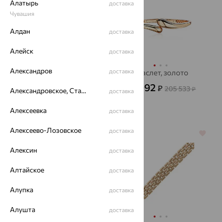
Алатырь
доставка
Чувашия
Алдан
доставка
Алейск
доставка
Александров
доставка
Кольцо, золото
Браслет, золото
17 546
73 992
₽
₽
48 739
205 533
₽
₽
Александровское, Ставропольский край
доставка
Алексеевка
доставка
Алексеево-Лозовское
доставка
64%
64%
Алексин
доставка
Алтайское
доставка
Алупка
доставка
Алушта
доставка