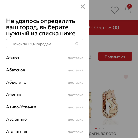
0
Не удалось определить
ваш город, выберите
-65% по промокоду НОЧЬ с 22:00 до 08:00
нужный из списка ниже
Главная
Каталог
Украшения 375 пробы 9 карат
19
Поделиться
Абакан
доставка
Абатское
доставка
64%
64%
Абдулино
доставка
Абинск
доставка
Авило-Успенка
доставка
Авсюнино
доставка
Агалатово
доставка
Серьги, золото
Серьги, золото