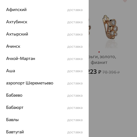
64%
64%
Афипский
доставка
Ахтубинск
доставка
Ахтырский
доставка
Ачинск
доставка
Кольцо, золото,
Серьги, золото,
Ачхой-Мартан
доставка
фианит
фианит
14 649
28 223
Аша
доставка
₽
₽
40 692
78 396
₽
₽
аэропорт Шереметьево
доставка
64%
Бабаево
доставка
Бабаюрт
доставка
Бавлы
доставка
Бавтугай
доставка