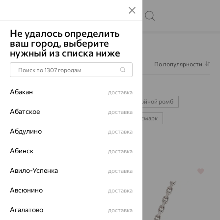
Не удалось определить
ваш город, выберите
Главная
Каталог
Цепи
нужный из списка ниже
Фильтр
1
По популярности
Цепи
216
Абакан
доставка
лав
позолота
585
925
двойной ромб
Абатское
доставка
панцирное
сингапур
нонна
бисмарк
Абдулино
доставка
серебряные
золотые
Абинск
доставка
Авило-Успенка
доставка
64%
64%
Авсюнино
доставка
Агалатово
доставка