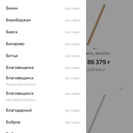
Бикин
доставка
Биробиджан
доставка
Бирск
доставка
Бисерово
доставка
Колье, золото
Цепь, золото
Битца
доставка
11 359
86 379
₽
₽
31 554
от
₽
от
Благовещенка
доставка
239 941
₽
Благовещенск
доставка
Амурская область
64%
64%
Благовещенск
доставка
республика Башкортостан
Благодарный
доставка
Бобров
доставка