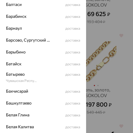
Балтаси
SOKOLOV
доставка
56 452
₽
от
69 625
₽
от
156 812
Барабинск
₽
доставка
193 404
₽
Барнаул
доставка
64%
64%
Барсово, Сургутский район
доставка
Барыбино
доставка
Батайск
доставка
Батырево
доставка
Чувашская Республика - Чувашия
Шнур, серебро
Цепь, золото,
Бахчисарай
доставка
SOKOLOV
1 285
₽
3 570
от
₽
Башкултаево
197 800
доставка
₽
от
549 445
₽
Белая Глина
доставка
Белая Калитва
64%
64%
доставка