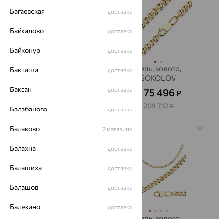
Багаевская
доставка
Байкалово
доставка
Байконур
доставка
Колье, золото,
Цепь, золото,
Баклаши
доставка
АВРОРА
SOKOLOV
Баксан
доставка
15 550
75 496
₽
₽
43 195
от
₽
от
209 712
₽
Балабаново
доставка
Балаково
64%
2 магазина
64%
Балахна
доставка
Балашиха
доставка
Балашов
доставка
Балезино
доставка
Цепь, золото
Цепь, золото,