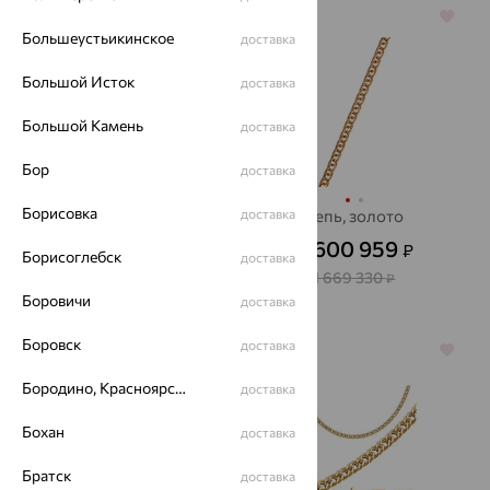
70%
64%
Большеустьикинское
доставка
Большой Исток
доставка
Большой Камень
доставка
Бор
доставка
Борисовка
цепь, золото
доставка
цепь, золото
182 151
600 959
₽
₽
от
от
Борисоглебск
доставка
607 170
1 669 330
₽
₽
Боровичи
доставка
Боровск
доставка
64%
64%
Бородино, Красноярский край
доставка
Бохан
доставка
Братск
доставка