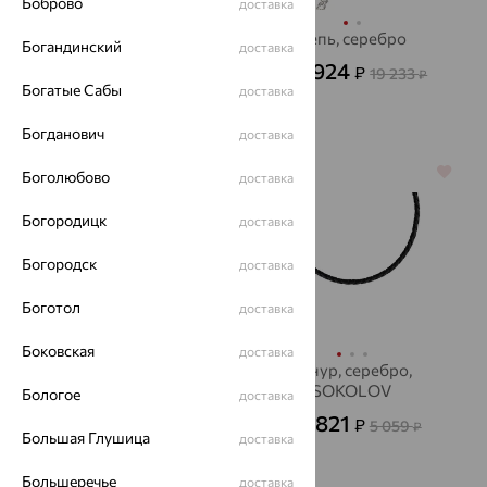
Боброво
доставка
Цепь, золото,
Цепь, серебро
Богандинский
доставка
Красцветмет
6 924
₽
19 233
от
₽
34 882
Богатые Сабы
₽
доставка
96 894
от
₽
Богданович
доставка
64%
64%
Боголюбово
доставка
Богородицк
доставка
Богородск
доставка
Боготол
доставка
Боковская
доставка
Цепь, золото
Шнур, серебро,
SOKOLOV
Бологое
доставка
526 695
₽
от
1 821
₽
5 059
от
₽
1 463 042
₽
Большая Глушица
доставка
Большеречье
доставка