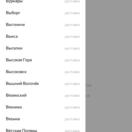
Вурнары
доставка
О нас
Выборг
доставка
Магазины и доставка
г. Липецк
Выгоничи
доставка
ул. Зегеля, 27/2
еще 3
Выкса
доставка
Другие города
8 (800) 250-02-30
Выселки
доставка
Заказать звонок
Высокая Гора
доставка
Высоковск
доставка
Вышний Волочёк
доставка
© ООО «Ювелирный дом «Кристалл»,
2009
– 2026
Архив акций
Архив изделий
Карта сайта
Вяземский
На информационном ресурсе применяются
доставка
рекомендательные технологии
Вязники
доставка
ОГРН 1044800168379
Политика конфеденциальности
Вязьма
доставка
Разработка сайта —
CUBA
Вятские Поляны
доставка