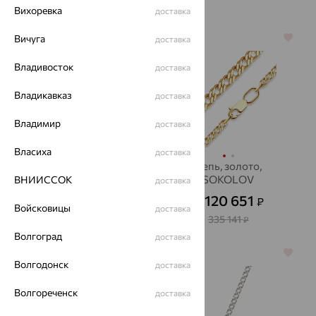
Вихоревка
доставка
Вичуга
64%
64%
доставка
Владивосток
доставка
Владикавказ
доставка
Владимир
доставка
Власиха
доставка
Цепь, золото
Цепь, золото,
SOKOLOV
ВНИИССОК
доставка
44 015
₽
от
120 651
₽
от
122 265
₽
Войсковицы
доставка
335 141
₽
Волгоград
доставка
64%
70%
Волгодонск
доставка
Волгореченск
доставка