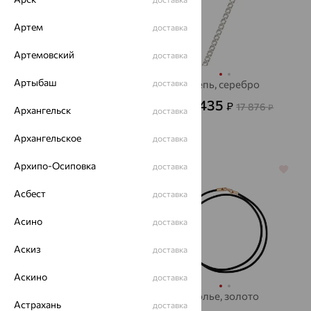
Артем
доставка
Артемовский
доставка
Артыбаш
Цепь, золото,
доставка
Цепь, серебро
Красцветмет
6 435
₽
17 876
от
₽
Архангельск
доставка
29 000
₽
от
80 556
Архангельское
₽
доставка
Архипо-Осиповка
доставка
64%
64%
Асбест
доставка
Асино
доставка
Аскиз
доставка
Аскино
доставка
Цепь, золото,
Колье, золото
Астрахань
доставка
SOKOLOV