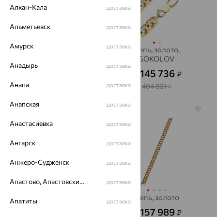
Алхан-Кала
доставка
Альметьевск
доставка
Амурск
доставка
Цепь, золото,
Цепь, золото,
SOKOLOV
SOKOLOV
Анадырь
доставка
89 196
145 736
₽
₽
от
от
Анапа
доставка
247 768
404 821
₽
₽
Анапская
доставка
64%
64%
Анастасиевка
доставка
Ангарск
доставка
Анжеро-Судженск
доставка
Апастово, Апастовский район
доставка
Цепь, золото
Цепь, золото
Апатиты
доставка
84 920
157 989
₽
₽
от
от