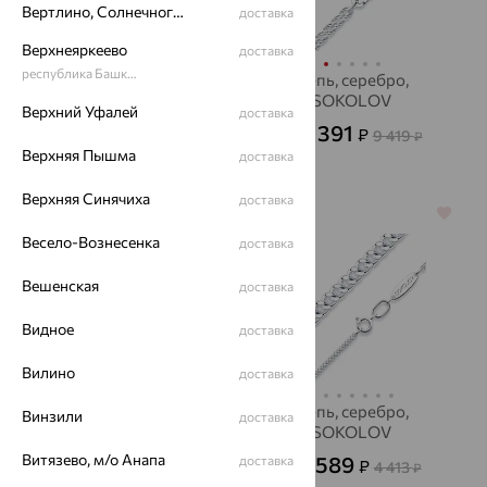
Вертлино, Солнечногорский район
доставка
Верхнеяркеево
доставка
республика Башкортостан
Цепь, золото,
Цепь, серебро,
SOKOLOV
SOKOLOV
Верхний Уфалей
доставка
31 384
3 391
₽
₽
87 178
9 419
от
₽
от
₽
Верхняя Пышма
доставка
Верхняя Синячиха
доставка
70%
64%
Весело-Вознесенка
доставка
Вешенская
доставка
Видное
доставка
Вилино
доставка
Шнур, золото
Цепь, серебро,
Винзили
доставка
SOKOLOV
9 117
₽
30 391
от
₽
Витязево, м/о Анапа
1 589
доставка
₽
4 413
от
₽