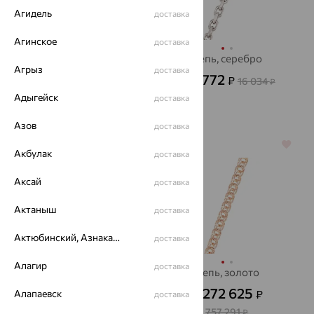
Агидель
доставка
Агинское
доставка
Шнур, золото,
Цепь, серебро
Агрыз
доставка
SOKOLOV
5 772
₽
16 034
от
₽
11 150
₽
30 972
от
₽
Адыгейск
доставка
Азов
доставка
64%
64%
Акбулак
доставка
Аксай
доставка
Актаныш
доставка
Актюбинский, Азнакаевский район
доставка
Алагир
доставка
Цепь, серебро
Цепь, золото
3 383
272 625
Алапаевск
₽
₽
9 398
доставка
от
₽
от
757 291
₽