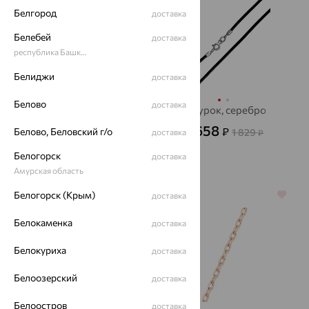
Белгород
доставка
Белебей
доставка
республика Башкортостан
Белиджи
доставка
Белово
доставка
Цепь, золото
Шнурок, серебро
335 641
658
₽
₽
Белово, Беловский г/о
932 337
1 829
доставка
₽
от
₽
Белогорск
доставка
Амурская область
Белогорск (Крым)
64%
70%
доставка
Белокаменка
доставка
Белокуриха
доставка
Белоозерский
доставка
Белоостров
доставка