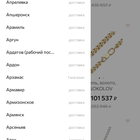
Апрелевка
доставка
235 889
438 857
₽
₽
Апшеронск
доставка
64%
64%
Арамиль
доставка
Аргун
доставка
Ардатов (рабочий поселок)
доставка
Ардон
доставка
Арзамас
1 магазин
Цепь, золото,
Цепь, золото,
Красцветмет
SOKOLOV
Армавир
доставка
73 908
101 537
₽
₽
от
от
Армизонское
доставка
205 301
282 046
₽
₽
Армянск
доставка
64%
64%
Арсеньев
доставка
Арск
доставка