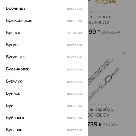
Бронницы
доставка
Колье, золото
Цепь, золото,
Брюховецкая
доставка
SOKOLOV
6 772
₽
18 811
от
₽
94 099
₽
261 385
Брянск
₽
1 магазин
Бугры
доставка
64%
64%
Бугульма
доставка
Буденновск
доставка
Бузулук
доставка
Буинск
доставка
Буй
доставка
Цепь, серебро,
Цепь, серебро,
SOKOLOV
SOKOLOV
Буйнакск
доставка
8 374
7 739
₽
₽
23 262
21 496
от
₽
от
₽
Буланаш
доставка