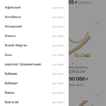
7 305
₽
20 293
₽
82 395
₽
Афипский
от
доставка
228 875
₽
Ахтубинск
доставка
64%
64%
Ахтырский
доставка
Ачинск
доставка
Ачхой-Мартан
доставка
Аша
доставка
аэропорт Шереметьево
доставка
Цепь, серебро
Цепь, золото,
SOKOLOV
2 768
Бабаево
доставка
₽
7 690
от
₽
90 088
₽
от
Бабаюрт
доставка
253 166
₽
Бавлы
доставка
64%
64%
Бавтугай
доставка