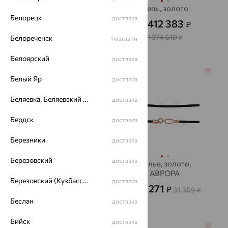
Цепь, золото
Цепь, золото
Белорецк
доставка
53 743
412 383
₽
₽
179 144
от
₽
от
1 374 610
Белореченск
₽
1 магазин
Белоярский
доставка
64%
64%
Белый Яр
доставка
Беляевка, Беляевский р-он
доставка
Бердск
доставка
Березники
доставка
Березовский
доставка
Цепь, серебро
Колье, золото,
АВРОРА
4 357
₽
12 103
Березовский (Кузбасс), Берёзовский г/о
от
₽
доставка
11 271
₽
31 309
от
₽
Беслан
доставка
Бийск
доставка
64%
64%