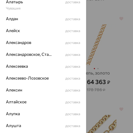
Алатырь
доставка
Чувашия
Алдан
64%
доставка
64%
Алейск
доставка
Александров
доставка
Александровское, Ставропольский край
доставка
Алексеевка
доставка
Цепь, золото,
Цепь, золото
Алексеево-Лозовское
Красцветмет
доставка
64 363
₽
от
82 784
₽
от
178 786
Алексин
₽
доставка
229 955
₽
Алтайское
доставка
64%
64%
Алупка
доставка
Алушта
доставка