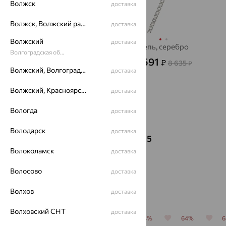
Волжск
доставка
Волжск, Волжский район
доставка
Волжский
доставка
Цепь, золото
Цепь, серебро
Волгоградская область
101 872
2 591
₽
₽
8 635
от
₽
Волжский, Волгоградская область
доставка
282 979
₽
Волжский, Красноярский район
доставка
Вологда
доставка
Показать ещё
Володарск
доставка
1
2
3
4
5
Волоколамск
доставка
Волосово
доставка
Популярные товары
Волхов
доставка
Волховский СНТ
доставка
64%
64%
64%
64%
64%