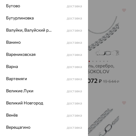
Бутово
доставка
64%
64%
Бутурлиновка
доставка
Валуйки, Валуйский район
доставка
Ванино
доставка
Варениковская
доставка
Колье, золото
Цепь, серебро,
Варна
доставка
SOKOLOV
6 526
₽
18 129
от
₽
Вартемяги
доставка
7 072
₽
19 644
от
₽
Великие Луки
доставка
Великий Новгород
64%
доставка
64%
Венёв
доставка
Верещагино
доставка