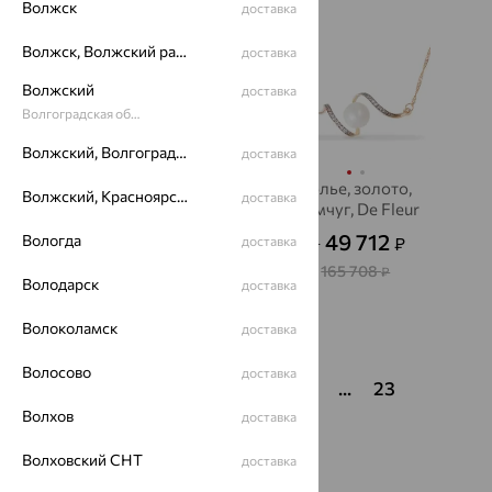
Волжск
доставка
Волжск, Волжский район
доставка
Волжский
доставка
Волгоградская область
Волжский, Волгоградская область
доставка
Колье, золото, топаз,
Колье, золото,
Волжский, Красноярский район
доставка
SOKOLOV
жемчуг, De Fleur
25 571
49 712
Вологда
₽
доставка
₽
71 030
от
₽
от
165 708
₽
Володарск
доставка
Волоколамск
доставка
Показать ещё
Волосово
доставка
1
2
3
4
5
6
...
23
Волхов
доставка
Волховский СНТ
доставка