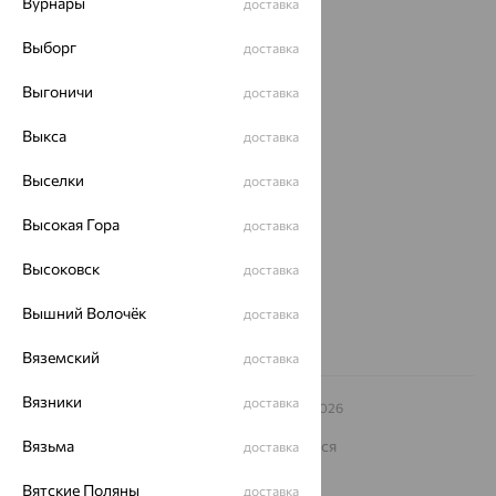
Вурнары
доставка
Доставка
Выборг
доставка
Покупателям
Выгоничи
доставка
О нас
Выкса
доставка
Магазины и доставка
г. Липецк
Выселки
ул. Зегеля, 27/2
доставка
еще 3
Высокая Гора
доставка
Другие города
8 (800) 250-02-30
Высоковск
доставка
Заказать звонок
Вышний Волочёк
доставка
Вяземский
доставка
Вязники
доставка
© ООО «Ювелирный дом «Кристалл»,
2009
– 2026
Архив акций
Архив изделий
Карта сайта
На информационном ресурсе применяются
Вязьма
доставка
рекомендательные технологии
Вятские Поляны
доставка
ОГРН 1044800168379