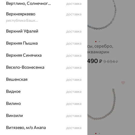
Вертлино, Солнечногорский район
доставка
Верхнеяркеево
доставка
республика Башкортостан
Верхний Уфалей
доставка
Верхняя Пышма
доставка
Бусы, серебро, гранат
Бусы, серебро,
аквамарин
3 858
Верхняя Синячиха
₽
10 716
доставка
от
₽
3 490
₽
9 694
от
₽
Весело-Вознесенка
доставка
Вешенская
доставка
70%
64%
Видное
доставка
Вилино
доставка
Винзили
доставка
Витязево, м/о Анапа
доставка