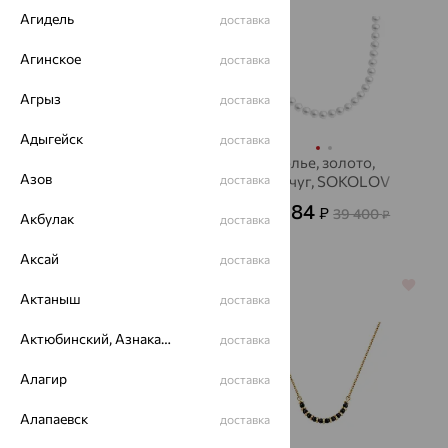
Агидель
доставка
Агинское
доставка
Агрыз
доставка
Адыгейск
доставка
Бусы, золото, жемчуг,
Колье, золото,
Азов
De Fleur
доставка
жемчуг, SOKOLOV
13 896
14 184
₽
₽
38 600
39 400
₽
₽
Акбулак
доставка
Аксай
доставка
64%
64%
Актаныш
доставка
Актюбинский, Азнакаевский район
доставка
Алагир
доставка
Алапаевск
доставка