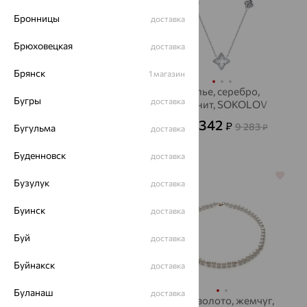
Бронницы
доставка
Брюховецкая
доставка
Брянск
1 магазин
Бусы, серебро,
Колье, серебро,
Бугры
доставка
аметист
фианит, SOKOLOV
5 457
3 342
₽
₽
15 158
9 283
Бугульма
от
₽
от
₽
доставка
Буденновск
доставка
64%
64%
Бузулук
доставка
Буинск
доставка
Буй
доставка
Буйнакск
доставка
Буланаш
доставка
Колье, золото, микс
Бусы, золото, жемчуг,