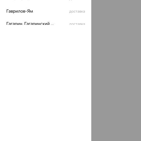
Политика конфеденциальности
Гаврилов-Ям
доставка
Разработка сайта —
CUBA
Гагарин, Гагаринский район
доставка
Гай
доставка
Гайдук
доставка
Галич
доставка
Гаспра
доставка
Гатчина
доставка
Геленджик
доставка
Георгиевск
доставка
Гехи
доставка
Гиагинская
доставка