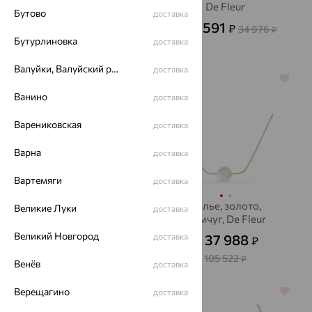
полудрагоценных
De Fleur
Бутово
доставка
камней
12 591
105 089
₽
₽
34 976
от
₽
от
Бутурлиновка
доставка
291 915
₽
Валуйки, Валуйский район
доставка
64%
64%
Ванино
доставка
Варениковская
доставка
Варна
доставка
Вартемяги
доставка
Колье, золото,
Колье, золото,
Великие Луки
доставка
фианит, SOKOLOV
жемчуг, De Fleur
Великий Новгород
21 540
доставка
37 988
₽
₽
59 834
от
₽
от
105 522
₽
Венёв
доставка
Верещагино
64%
64%
доставка