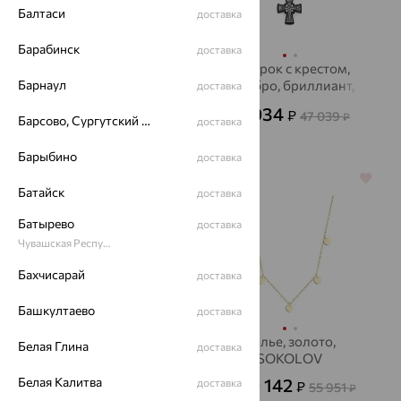
Балтаси
доставка
Барабинск
доставка
Колье, золото,
Шнурок с крестом,
Барнаул
жемчуг, De Fleur
серебро, бриллиант,
доставка
PRESTIGE
40 607
16 934
₽
₽
47 039
от
₽
Барсово, Сургутский район
доставка
112 797
₽
Барыбино
доставка
64%
64%
Батайск
доставка
Батырево
доставка
Чувашская Республика - Чувашия
Бахчисарай
доставка
Башкултаево
доставка
Колье, золото, гранат,
Колье, золото,
Белая Глина
доставка
SOKOLOV
SOKOLOV
Белая Калитва
18 012
20 142
доставка
₽
₽
50 032
55 951
₽
от
₽