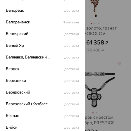
Белорецк
доставка
Белореченск
1 магазин
Колье, серебро,
Колье, золото, гранат,
жемчуг, De Fleur
SOKOLOV
Белоярский
доставка
5 685
61 358
₽
₽
15 792
₽
от
Белый Яр
доставка
170 438
₽
Беляевка, Беляевский р-он
доставка
64%
70%
Бердск
доставка
Березники
доставка
Березовский
доставка
Березовский (Кузбасс), Берёзовский г/о
доставка
Беслан
доставка
Цепь, серебро
Шнурок с крестом,
серебро, PRESTIGE
12 343
₽
34 286
Бийск
₽
доставка