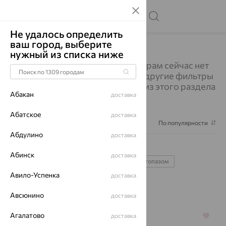
Не удалось определить
ваш город, выберите
Главная
Каталог
Колье
Колье
нужный из списка ниже
Изделий по выбранным фильтрам сейчас нет
в наличии. Вы можете выбрать другие фильтры
или посмотреть все украшения из этого раздела
Абакан
доставка
Абатское
доставка
Фильтр
1
По популярности
Абдулино
доставка
Колье
1182
Абинск
доставка
с жемчугом
золото
серебро
с топазом
Авило-Успенка
доставка
с бриллиантом
Авсюнино
доставка
Агалатово
доставка
64%
64%