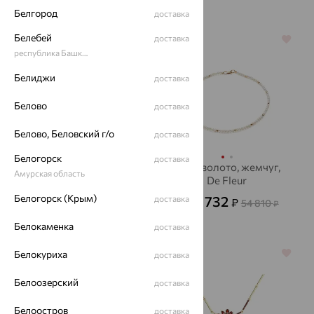
Белгород
доставка
Белебей
доставка
64%
64%
республика Башкортостан
Белиджи
доставка
Белово
доставка
Белово, Беловский г/о
доставка
Белогорск
доставка
Бусы, серебро, гранат
Бусы, золото, жемчуг,
Амурская область
De Fleur
4 725
₽
13 125
от
₽
Белогорск (Крым)
19 732
доставка
₽
54 810
от
₽
Белокаменка
доставка
Белокуриха
64%
64%
доставка
Белоозерский
доставка
Белоостров
доставка