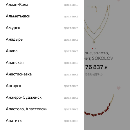
Алхан-Кала
доставка
Альметьевск
доставка
Амурск
доставка
Анадырь
доставка
Анапа
доставка
Колье, серебро,
Колье, золото,
улексит, Kabarovsky
фианит, SOKOLOV
Анапская
доставка
8 514
76 837
₽
₽
23 650
от
₽
от
Анастасиевка
доставка
213 437
₽
Ангарск
доставка
64%
70%
Анжеро-Судженск
доставка
Апастово, Апастовский район
доставка
Апатиты
доставка