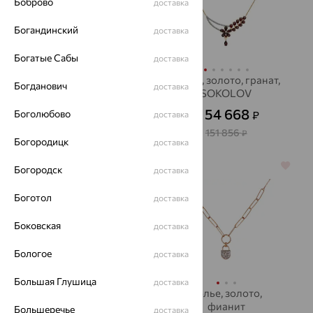
Боброво
доставка
Богандинский
доставка
Богатые Сабы
доставка
Колье, золото,
Колье, золото, гранат,
Богданович
доставка
SOKOLOV
SOKOLOV
22 438
54 668
Боголюбово
₽
₽
доставка
62 329
от
₽
от
151 856
₽
Богородицк
доставка
64%
64%
Богородск
доставка
Боготол
доставка
Боковская
доставка
Бологое
доставка
Большая Глушица
доставка
Колье, золото,
Колье, золото,
SOKOLOV
фианит
Большеречье
доставка