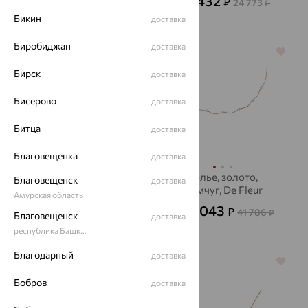
7 432
₽
24 773
от
₽
Бикин
доставка
Биробиджан
доставка
64%
64%
Бирск
доставка
Бисерово
доставка
Битца
доставка
Благовещенка
доставка
Колье, золото,
Колье, золото,
Благовещенск
доставка
жемчуг, De Fleur
жемчуг, De Fleur
Амурская область
44 785
15 043
₽
₽
41 786
от
от
₽
Благовещенск
доставка
124 403
₽
республика Башкортостан
Благодарный
доставка
64%
64%
Бобров
доставка