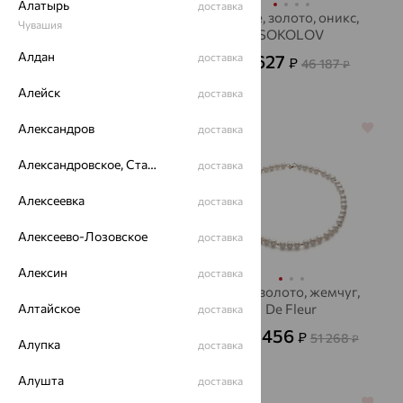
Алатырь
доставка
Колье, золото, гранат,
Колье, золото, оникс,
Чувашия
SOKOLOV
SOKOLOV
Алдан
103 416
доставка
16 627
₽
₽
46 187
от
₽
287 268
₽
Алейск
доставка
Александров
64%
64%
доставка
Александровское, Ставропольский край
доставка
Алексеевка
доставка
Алексеево-Лозовское
доставка
Алексин
доставка
Бусы, золото, жемчуг,
Бусы, золото, жемчуг,
Алтайское
De Fleur
De Fleur
доставка
12 790
18 456
₽
₽
35 528
51 268
от
₽
от
₽
Алупка
доставка
Алушта
доставка
64%
64%