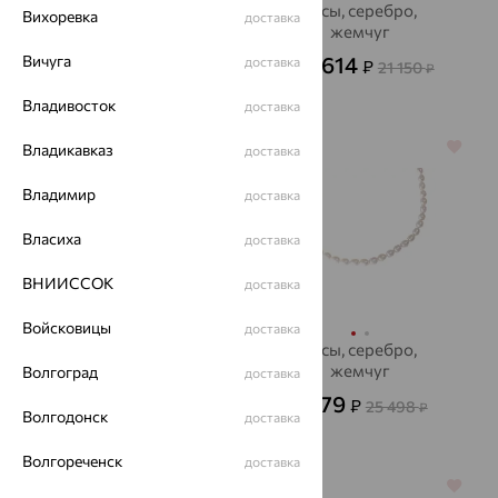
Колье, золото,
Бусы, серебро,
Вихоревка
доставка
сапфир, Delta
жемчуг
Вичуга
188 489
7 614
доставка
₽
₽
21 150
от
₽
628 298
₽
Владивосток
доставка
64%
64%
Владикавказ
доставка
Владимир
доставка
Власиха
доставка
ВНИИССОК
доставка
Войсковицы
доставка
Колье, золото,
Бусы, серебро,
фианит, SOKOLOV
жемчуг
Волгоград
доставка
15 133
9 179
₽
₽
42 036
25 498
от
₽
₽
Волгодонск
доставка
Волгореченск
доставка
64%
70%