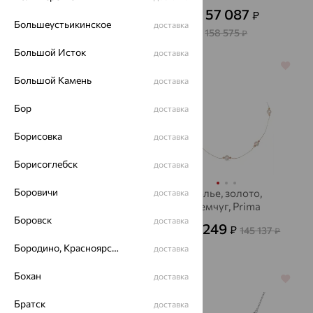
17 429
57 087
₽
₽
48 413
от
₽
от
Большеустьикинское
доставка
158 575
₽
Большой Исток
доставка
64%
64%
Большой Камень
доставка
Бор
доставка
Борисовка
доставка
Борисоглебск
доставка
Боровичи
Колье, серебро,
Колье, золото,
доставка
жемчуг, De Fleur
жемчуг, Prima
Exclusive
Боровск
доставка
7 775
52 249
₽
₽
21 597
145 137
₽
от
₽
Бородино, Красноярский край
доставка
Бохан
доставка
64%
64%
Братск
доставка