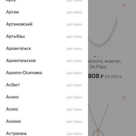
64%
64%
Артем
доставка
Артемовский
доставка
Артыбаш
доставка
Архангельск
доставка
Архангельское
Бусы, золото, жемчуг,
Бусы, золото, жемчуг,
доставка
De Fleur
De Fleur
Архипо-Осиповка
доставка
12 377
29 808
₽
₽
34 380
82 799
от
₽
от
₽
Асбест
доставка
Асино
доставка
64%
64%
Аскиз
доставка
Аскино
доставка
Астрахань
доставка