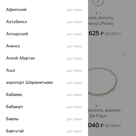
Афипский
доставка
Колье, золото,
Колье, золото,
Ахтубинск
доставка
SOKOLOV
жемчуг, Prima
Exclusive
24 563
29 625
₽
₽
68 231
82 291
Ахтырский
от
₽
от
₽
доставка
Ачинск
доставка
64%
64%
Ачхой-Мартан
доставка
Аша
доставка
аэропорт Шереметьево
доставка
Бабаево
доставка
Бабаюрт
доставка
Колье, золото, топаз,
Бусы, золото, жемчуг,
KARATOV
De Fleur
Бавлы
доставка
31 617
12 040
₽
₽
87 825
33 445
₽
от
₽
Бавтугай
доставка