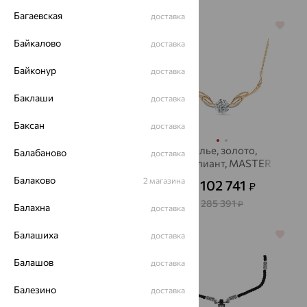
Багаевская
доставка
64%
64%
Байкалово
доставка
Байконур
доставка
Баклаши
доставка
Баксан
доставка
Колье, золото,
Колье, золото,
Балабаново
доставка
жемчуг, SOKOLOV
бриллиант, MASTER
BRILLIANT
Балаково
14 128
2 магазина
102 741
₽
₽
39 245
от
₽
от
285 391
₽
Балахна
доставка
Балашиха
64%
64%
доставка
Балашов
доставка
Балезино
доставка