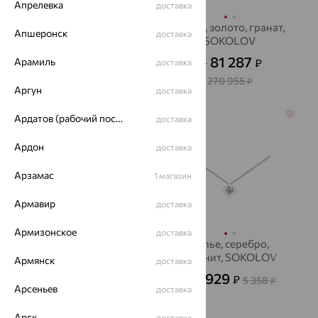
Апрелевка
доставка
Колье, золото, топаз,
Колье, золото, гранат,
Апшеронск
доставка
SOKOLOV
SOKOLOV
66 504
81 287
Арамиль
₽
₽
доставка
от
от
184 733
270 955
₽
₽
Аргун
доставка
64%
64%
Ардатов (рабочий поселок)
доставка
Ардон
доставка
Арзамас
1 магазин
Армавир
доставка
Армизонское
доставка
Бусы, серебро,
Колье, серебро,
гематит
фианит, SOKOLOV
Армянск
доставка
1 845
1 929
₽
₽
5 125
5 358
от
₽
от
₽
Арсеньев
доставка
Арск
доставка