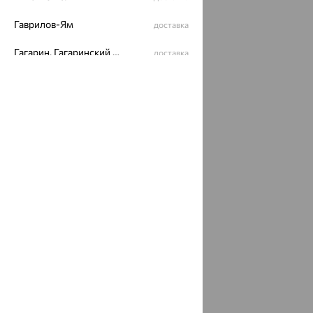
Политика конфеденциальности
Гаврилов-Ям
доставка
Разработка сайта —
CUBA
Гагарин, Гагаринский район
доставка
Гай
доставка
Гайдук
доставка
Галич
доставка
Гаспра
доставка
Гатчина
доставка
Геленджик
доставка
Георгиевск
доставка
Гехи
доставка
Гиагинская
доставка