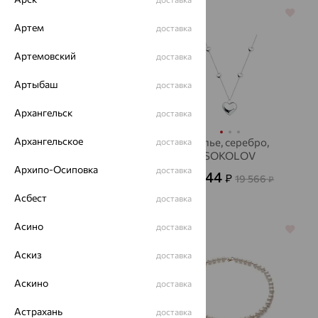
70%
64%
Артем
доставка
Артемовский
доставка
Артыбаш
доставка
Архангельск
доставка
Архангельское
Колье, золото
Колье, серебро,
доставка
SOKOLOV
31 958
₽
от
Архипо-Осиповка
доставка
7 044
₽
19 566
₽
106 527
₽
Асбест
доставка
Асино
доставка
64%
64%
Аскиз
доставка
Аскино
доставка
Астрахань
доставка