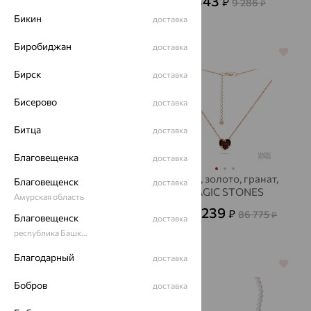
82 864
3 343
₽
₽
9 286
от
₽
Бикин
230 178
доставка
₽
Биробиджан
доставка
64%
64%
Бирск
доставка
Бисерово
доставка
Битца
доставка
Благовещенка
доставка
Колье, серебро,
Колье, золото, гранат,
Благовещенск
доставка
фианит
MAGIC STONES
Амурская область
20 414
31 239
₽
₽
56 705
86 775
₽
от
₽
Благовещенск
доставка
республика Башкортостан
Благодарный
доставка
64%
64%
Бобров
доставка