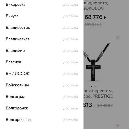
Колье, золото,
Колье, золото,
Вихоревка
доставка
жемчуг, De Fleur
SOKOLOV
Вичуга
36 779
68 776
доставка
₽
₽
от
от
102 163
191 044
₽
₽
Владивосток
доставка
64%
64%
Владикавказ
доставка
Владимир
доставка
Власиха
доставка
ВНИИССОК
доставка
Войсковицы
доставка
Бусы, золото, жемчуг,
Шнурок с крестом,
De Fleur
серебро, PRESTIGE
Волгоград
доставка
48 080
8 813
₽
₽
24 480
от
от
₽
Волгодонск
доставка
133 555
₽
Волгореченск
доставка
64%
64%