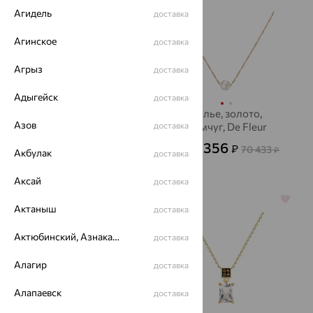
Агидель
доставка
Агинское
доставка
Агрыз
доставка
Адыгейск
доставка
Колье, золото,
Колье, золото,
Азов
фианит, SOKOLOV
доставка
жемчуг, De Fleur
18 368
25 356
₽
₽
51 022
70 433
от
₽
от
₽
Акбулак
доставка
Аксай
доставка
64%
64%
Актаныш
доставка
Актюбинский, Азнакаевский район
доставка
Алагир
доставка
Алапаевск
доставка