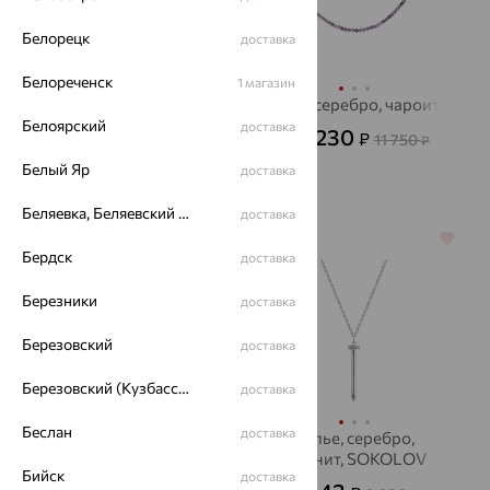
Белорецк
доставка
Белореченск
1 магазин
Кулон на цепи,
Бусы, серебро, чароит
серебро, микс
Белоярский
доставка
4 230
₽
11 750
от
₽
полудрагоценных
10 242
₽
28 450
от
₽
камней
Белый Яр
доставка
Беляевка, Беляевский р-он
доставка
64%
64%
Бердск
доставка
Березники
доставка
Березовский
доставка
Березовский (Кузбасс), Берёзовский г/о
доставка
Беслан
доставка
Колье, золото, топаз,
Колье, серебро,
SOKOLOV
фианит, SOKOLOV
Бийск
доставка