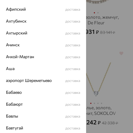
Афипский
доставка
Колье, серебро,
Бусы, золото, жемчуг,
Ахтубинск
доставка
жемчуг, SOKOLOV
De Fleur
5 417
29 931
₽
₽
15 046
83 141
Ахтырский
от
₽
₽
доставка
Ачинск
доставка
64%
64%
Ачхой-Мартан
доставка
Аша
доставка
аэропорт Шереметьево
доставка
Бабаево
доставка
Бабаюрт
доставка
Колье, серебро,
Колье, золото,
малахит
фианит, SOKOLOV
Бавлы
доставка
3 133
15 242
₽
₽
8 702
42 338
от
₽
от
₽
Бавтугай
доставка