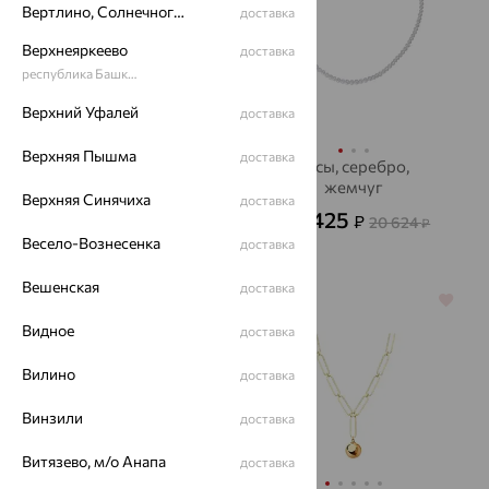
Вертлино, Солнечногорский район
доставка
Верхнеяркеево
доставка
республика Башкортостан
Верхний Уфалей
доставка
Верхняя Пышма
доставка
Колье, серебро,
Бусы, серебро,
жемчуг, SOKOLOV
жемчуг
Верхняя Синячиха
доставка
9 425
7 425
₽
₽
26 180
20 624
₽
от
₽
Весело-Вознесенка
доставка
Вешенская
доставка
64%
64%
Видное
доставка
Вилино
доставка
Винзили
доставка
Витязево, м/о Анапа
доставка