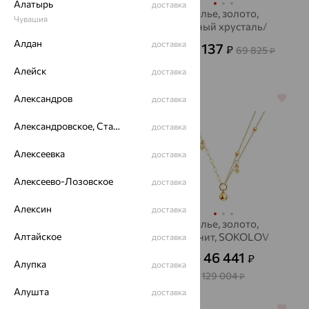
Алатырь
доставка
Колье, золото, микс с
Колье, золото,
Чувашия
полудрагоценными
горный хрусталь/
камнями,
хрусталь, SOKOLOV
Алдан
доставка
2 164 579
25 137
₽
₽
69 825
от
₽
БРИЛЛИАНТЫ
КОСТРОМЫ
6 012 720
₽
Алейск
доставка
Александров
64%
64%
доставка
Александровское, Ставропольский край
доставка
Алексеевка
доставка
Алексеево-Лозовское
доставка
Алексин
доставка
Колье, серебро,
Колье, золото,
Алтайское
фианит, SOKOLOV
фианит, SOKOLOV
доставка
2 542
46 441
₽
₽
7 062
от
₽
от
Алупка
доставка
129 004
₽
Алушта
доставка
64%
64%