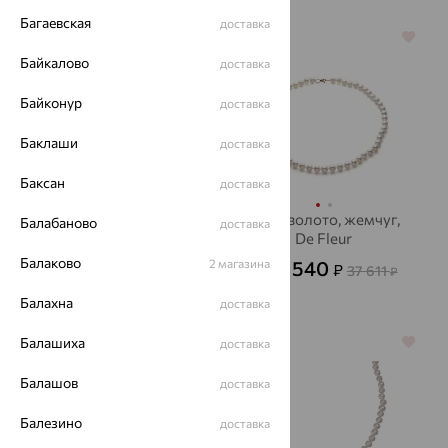
Багаевская
доставка
70%
64%
Байкалово
доставка
Байконур
доставка
Баклаши
доставка
Баксан
доставка
Колье, серебро,
Бусы, золото, жемчуг,
Балабаново
доставка
малахит
De Fleur
Балаково
8 397
2 магазина
13 540
₽
₽
27 991
37 611
от
₽
от
₽
Балахна
доставка
Балашиха
64%
64%
доставка
Балашов
доставка
Балезино
доставка