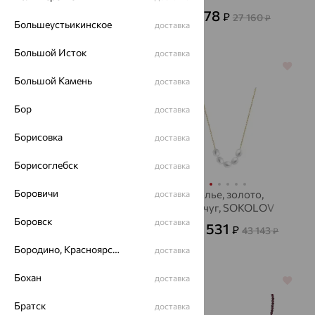
полудрагоценных
24 004
9 778
₽
₽
66 677
27 160
₽
₽
камней
Большеустьикинское
доставка
Большой Исток
доставка
64%
64%
Большой Камень
доставка
Бор
доставка
Борисовка
доставка
Борисоглебск
доставка
Боровичи
Колье, золото,
Колье, золото,
доставка
жемчуг, SOKOLOV
жемчуг, SOKOLOV
Боровск
доставка
22 148
15 531
₽
₽
61 522
43 143
от
₽
от
₽
Бородино, Красноярский край
доставка
Бохан
доставка
64%
64%
Братск
доставка