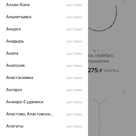
Алхан-Кала
доставка
Альметьевск
доставка
Амурск
доставка
Анадырь
доставка
Анапа
доставка
Колье, серебро,
Бусы, серебро,
фианит, SOKOLOV
турмалин
Анапская
доставка
4 187
4 275
₽
₽
11 630
11 875
₽
от
₽
Анастасиевка
доставка
Ангарск
доставка
64%
64%
Анжеро-Судженск
доставка
Апастово, Апастовский район
доставка
Апатиты
доставка