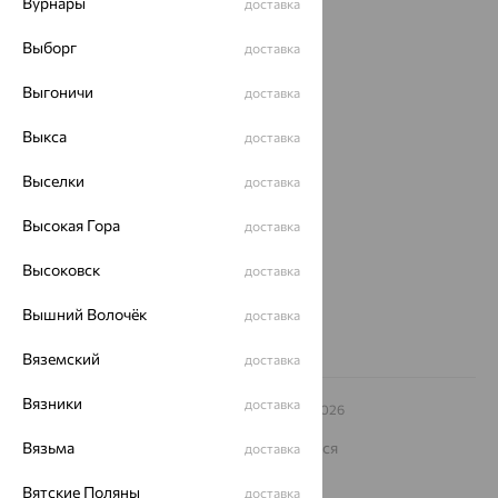
Вурнары
доставка
Доставка
Выборг
доставка
Покупателям
Выгоничи
доставка
О нас
Выкса
доставка
Магазины и доставка
г. Липецк
Выселки
ул. Зегеля, 27/2
доставка
еще 3
Высокая Гора
доставка
Другие города
8 (800) 250-02-30
Высоковск
доставка
Заказать звонок
Вышний Волочёк
доставка
Вяземский
доставка
Вязники
доставка
© ООО «Ювелирный дом «Кристалл»,
2009
– 2026
Архив акций
Архив изделий
Карта сайта
На информационном ресурсе применяются
Вязьма
доставка
рекомендательные технологии
Вятские Поляны
доставка
ОГРН 1044800168379