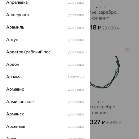
Апрелевка
доставка
Колье, золото, топаз,
Колье, серебро,
Апшеронск
доставка
SOKOLOV
фианит
17 509
8 618
Арамиль
₽
₽
доставка
48 636
23 938
от
₽
₽
Аргун
доставка
64%
64%
Ардатов (рабочий поселок)
доставка
Ардон
доставка
Арзамас
1 магазин
Армавир
доставка
Армизонское
доставка
Колье, серебро,
Бусы, серебро,
фианит, SOKOLOV
фианит
Армянск
доставка
2 268
2 327
₽
₽
6 300
6 463
от
₽
от
₽
Арсеньев
доставка
Арск
доставка