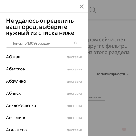
Не удалось определить
ваш город, выберите
Главная
Каталог
Колье
Колье
нужный из списка ниже
Изделий по выбранным фильтрам сейчас нет
в наличии. Вы можете выбрать другие фильтры
или посмотреть все украшения из этого раздела
Абакан
доставка
Абатское
доставка
Фильтр
1
По популярности
Абдулино
доставка
Колье
1182
Абинск
доставка
с жемчугом
золото
серебро
с топазом
Авило-Успенка
доставка
с бриллиантом
Авсюнино
доставка
Агалатово
доставка
64%
64%