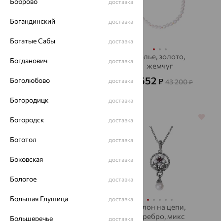
Боброво
доставка
Богандинский
доставка
Богатые Сабы
доставка
Колье, золото,
Колье, золото,
Богданович
доставка
изумруд, MASTER
жемчуг
BRILLIANT
15 552
131 641
Боголюбово
₽
доставка
₽
43 200
365 670
₽
₽
Богородицк
доставка
64%
64%
Богородск
доставка
Боготол
доставка
Боковская
доставка
Бологое
доставка
Большая Глушица
доставка
Колье, золото,
Кулон на цепи,
SOKOLOV
серебро, микс
Большеречье
доставка