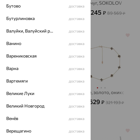
фианит, SOKOLOV
жемчуг, SOKOLOV
Бутово
доставка
18 643
32 245
₽
₽
51 786
89 569
от
₽
от
₽
Бутурлиновка
доставка
Валуйки, Валуйский район
доставка
64%
64%
Ванино
доставка
Варениковская
доставка
Варна
доставка
Вартемяги
доставка
Колье, серебро,
Колье, золото, оникс
Великие Луки
доставка
фианит
115 629
₽
321 193
₽
Великий Новгород
4 927
доставка
₽
13 685
₽
Венёв
доставка
Верещагино
64%
64%
доставка