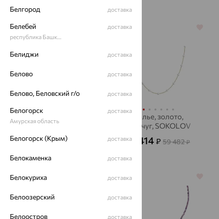
Белгород
доставка
Белебей
доставка
64%
64%
республика Башкортостан
Белиджи
доставка
Белово
доставка
Белово, Беловский г/о
доставка
Белогорск
доставка
Колье, золото
Колье, золото,
Амурская область
жемчуг, SOKOLOV
38 545
₽
от
Белогорск (Крым)
21 414
доставка
₽
59 482
₽
107 070
₽
Белокаменка
доставка
Белокуриха
64%
64%
доставка
Белоозерский
доставка
Белоостров
доставка