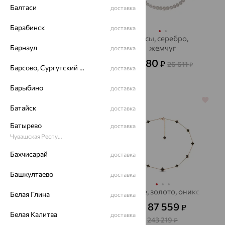
Балтаси
доставка
Барабинск
доставка
Бусы, золото, жемчуг,
Бусы, серебро,
Барнаул
De Fleur
жемчуг
доставка
16 913
9 580
₽
₽
46 981
26 611
₽
₽
Барсово, Сургутский район
доставка
Барыбино
доставка
64%
64%
Батайск
доставка
Батырево
доставка
Чувашская Республика - Чувашия
Бахчисарай
доставка
Башкултаево
доставка
Колье, золото,
Колье, золото, оникс
Белая Глина
доставка
бриллиант, Delta
87 559
₽
от
Белая Калитва
81 223
доставка
₽
225 620
₽
243 219
₽