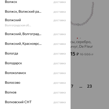
Волжск
доставка
Волжск, Волжский район
доставка
Волжский
доставка
Волгоградская область
Волжский, Волгоградская область
доставка
Бусы, золото, жемчуг,
Бусы, серебро,
Волжский, Красноярский район
доставка
De Fleur
жемчуг, De Fleur
23 645
6 115
Вологда
₽
доставка
₽
65 680
16 986
от
₽
₽
Володарск
доставка
Волоколамск
доставка
Показать ещё
Волосово
доставка
1
...
3
4
5
6
7
...
23
Волхов
доставка
Волховский СНТ
доставка