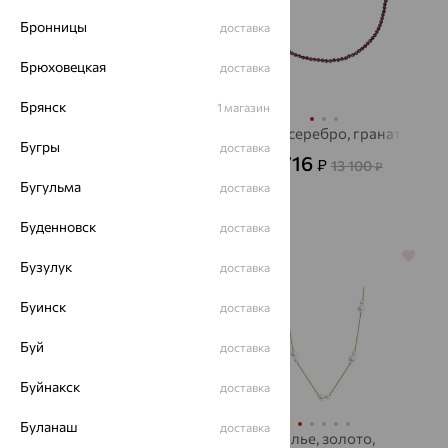
Бронницы
доставка
Брюховецкая
доставка
Брянск
1 магазин
Колье, золото, топаз,
Бусы, серебро, гранат
Бугры
доставка
SOKOLOV
4 716
₽
13 100
₽
26 404
₽
73 344
Бугульма
₽
доставка
Буденновск
доставка
64%
64%
Бузулук
доставка
Буинск
доставка
Буй
доставка
Буйнакск
доставка
Буланаш
доставка
Колье, золото,
Колье, золото,