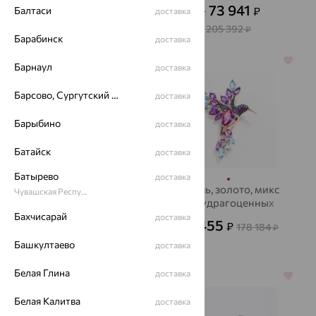
камней, SOKOLOV
SOKOLOV
53 157
73 941
₽
₽
Балтаси
доставка
от
от
147 658
205 392
₽
₽
Барабинск
доставка
64%
70%
Барнаул
доставка
Барсово, Сургутский район
доставка
Барыбино
доставка
Батайск
доставка
Батырево
доставка
Брошь, золото, топаз,
Брошь, золото, микс
Чувашская Республика - Чувашия
SOKOLOV
полудрагоценных
камней, SOKOLOV
Бахчисарай
доставка
26 452
53 455
₽
₽
73 479
178 184
от
₽
₽
Башкултаево
доставка
Белая Глина
доставка
70%
70%
Белая Калитва
доставка