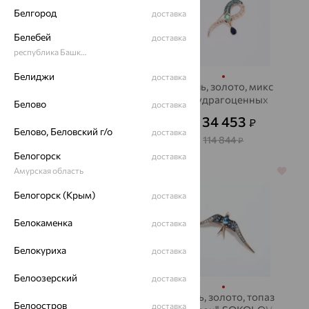
Белгород
доставка
Белебей
доставка
республика Башкортостан
Белиджи
доставка
Брошь, золото,
Брошь, золото, микс
бриллиант, ЮЗ
полудрагоценных
Белово
доставка
АЛЕКСАНДРА
камней, SOKOLOV
34 386
34 453
₽
₽
114 620
₽
от
Белово, Беловский г/о
доставка
114 844
₽
Белогорск
доставка
Амурская область
70%
64%
Белогорск (Крым)
доставка
Белокаменка
доставка
Белокуриха
доставка
Белоозерский
доставка
Брошь, золото,
Брошь, золото, топаз
Белоостров
доставка