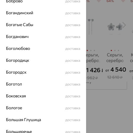
Боброво
64%
64%
64%
64%
64%
доставка
Богандинский
доставка
Богатые Сабы
доставка
Богданович
доставка
Боголюбово
доставка
Колье,
Серьги,
Кольцо,
Серьги,
Серьги,
Богородицк
серебро
серебро,
серебро
серебро,
серебро
с
доставка
фианит
фианит
S
7 323
3 839
4 540
2 130
1 426
₽
₽
₽
₽
₽
от
от
от
от
о
Богородск
доставка
20 343
10 663
12 610
5 916
3 962
₽
₽
₽
₽
₽
Подписаться на рассылку
Боготол
доставка
Боковская
доставка
Каталог
Бологое
доставка
Акции
Большая Глушица
доставка
Магазины
Большеречье
доставка