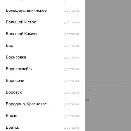
Покупателям
Большеустьикинское
доставка
О нас
Большой Исток
доставка
Магазины и доставка
г. Липецк
ул. Зегеля, 27/2
Большой Камень
доставка
еще 3
Бор
Другие города
доставка
8 (800) 250-02-30
Борисовка
Заказать звонок
доставка
Борисоглебск
доставка
Боровичи
доставка
© ООО «Ювелирный дом «Кристалл»,
2009
– 2026
Боровск
доставка
Архив акций
Архив изделий
Карта сайта
На информационном ресурсе применяются
Бородино, Красноярский край
рекомендательные технологии
доставка
ОГРН 1044800168379
Бохан
доставка
Политика конфеденциальности
Разработка сайта —
Братск
CUBA
доставка