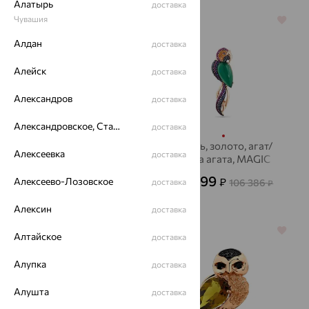
Алатырь
доставка
Чувашия
64%
64%
Алдан
доставка
Алейск
доставка
Александров
доставка
Александровское, Ставропольский край
доставка
Брошь, золото,
Брошь, золото, агат/
Алексеевка
доставка
корунд, ЮЗ
друза агата, MAGIC
АЛЕКСАНДРА
STONES
29 222
38 299
₽
₽
Алексеево-Лозовское
81 172
106 386
доставка
₽
₽
Алексин
доставка
64%
70%
Алтайское
доставка
Алупка
доставка
Алушта
доставка