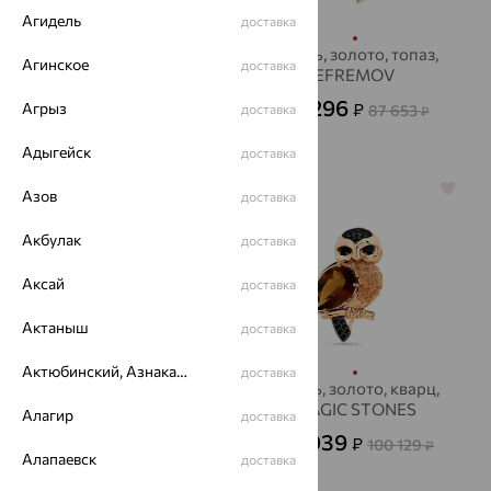
Агидель
доставка
Брошь, золото, кварц,
Брошь, золото, топаз,
Агинское
доставка
MAGIC STONES
EFREMOV
37 236
26 296
Агрыз
₽
₽
124 121
доставка
87 653
₽
₽
Адыгейск
доставка
64%
70%
Азов
доставка
Акбулак
доставка
Аксай
доставка
Актаныш
доставка
Актюбинский, Азнакаевский район
доставка
Брошь, золото,
Брошь, золото, кварц,
EFREMOV
MAGIC STONES
Алагир
доставка
28 846
30 039
₽
₽
80 127
100 129
₽
₽
Алапаевск
доставка