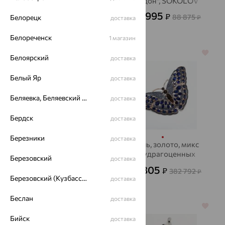
изумруд, ЮЗ
"лондон", SOKOLOV
АЛЕКСАНДРА
31 995
80 345
₽
₽
88 875
Белорецк
267 818
от
₽
доставка
₽
Белореченск
1 магазин
64%
64%
Белоярский
доставка
Белый Яр
доставка
Беляевка, Беляевский р-он
доставка
Бердск
доставка
Березники
доставка
Брошь, золото, микс
Брошь, золото, микс
полудрагоценных
полудрагоценных
Березовский
доставка
камней, SOKOLOV
камней, SOKOLOV
20 873
137 805
₽
₽
57 980
382 792
₽
₽
Березовский (Кузбасс), Берёзовский г/о
доставка
Беслан
доставка
64%
70%
Бийск
доставка