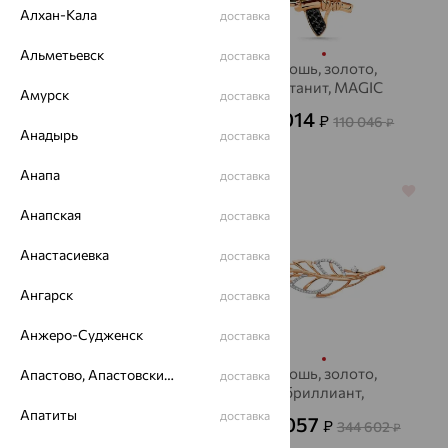
Алхан-Кала
доставка
Альметьевск
доставка
Брошь, золото,
Брошь, золото,
гранат, MAGIC
султанит, MAGIC
Амурск
доставка
STONES
STONES
24 400
33 014
₽
₽
67 777
110 046
₽
₽
Анадырь
доставка
Анапа
доставка
64%
64%
Анапская
доставка
Анастасиевка
доставка
Ангарск
доставка
Анжеро-Судженск
доставка
Брошь, золото,
Брошь, золото,
Апастово, Апастовский район
доставка
фианит, АВРОРА
бриллиант,
БРИЛЛИАНТЫ
Апатиты
доставка
28 846
124 057
₽
₽
80 127
344 602
₽
₽
КОСТРОМЫ