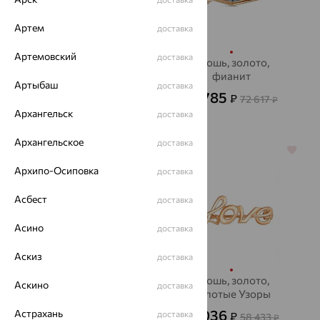
Артем
доставка
Артемовский
доставка
Брошь, золото,
Брошь, золото,
фианит, SOKOLOV
фианит
Артыбаш
доставка
35 605
21 785
₽
₽
118 683
72 617
₽
₽
Архангельск
доставка
Архангельское
доставка
70%
64%
Архипо-Осиповка
доставка
Асбест
доставка
Асино
доставка
Аскиз
доставка
Брошь, золото, кварц,
Брошь, золото,
Аскино
доставка
MAGIC STONES
Золотые Узоры
27 831
21 036
Астрахань
доставка
₽
₽
92 771
58 433
от
₽
₽