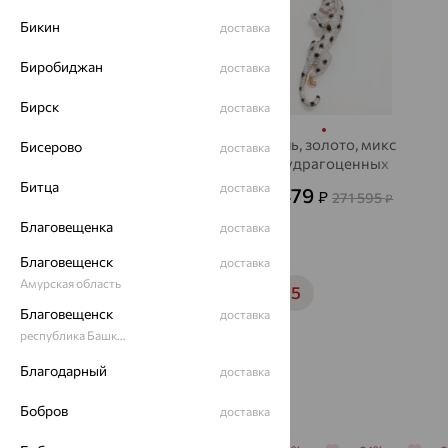
Бикин
доставка
Биробиджан
доставка
Бирск
доставка
Брошь, золото, микс с
Брошь, золото, микс
Бисерово
доставка
полудрагоценными
полудрагоценных
камнями, SOKOLOV
камней, SOKOLOV
Битца
доставка
74 813
81 479
₽
₽
207 815
271 595
₽
₽
Благовещенка
доставка
Благовещенск
доставка
Амурская область
1
2
3
4
5
Благовещенск
доставка
республика Башкортостан
Благодарный
доставка
Популярные товары
Бобров
доставка