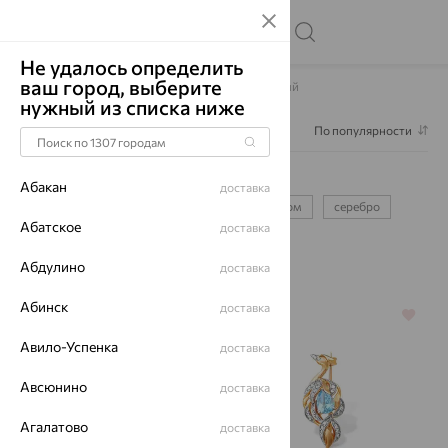
Не удалось определить
ваш город, выберите
Главная
Каталог
Броши
Броши Красный
нужный из списка ниже
Фильтр
1
По популярности
Броши Красный
240
Абакан
доставка
с жемчугом
с топазом
с бриллиантом
серебро
Абатское
доставка
золото
Абдулино
доставка
Абинск
доставка
70%
70%
Авило-Успенка
доставка
Авсюнино
доставка
Агалатово
доставка