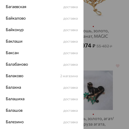
Багаевская
доставка
Байкалово
доставка
Байконур
доставка
брошь, золото,
Брошь, золото,
жемчуг, MAGIC
гранат, MAGIC
Баклаши
STONES
STONES
доставка
47 718
19 974
₽
₽
132 549
55 482
₽
₽
Баксан
доставка
Балабаново
доставка
64%
64%
Балаково
2 магазина
Балахна
доставка
Балашиха
доставка
Балашов
доставка
Брошь, золото, микс
Брошь, золото, агат/
Балезино
доставка
полудрагоценных
друза агата,