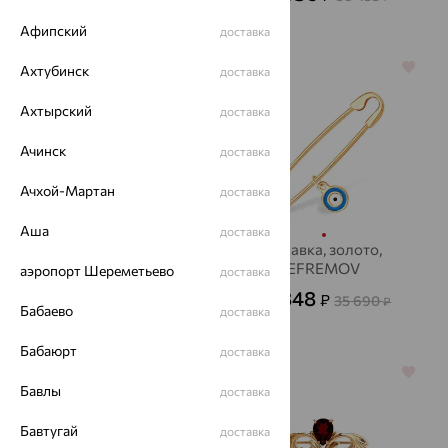
Афипский
доставка
70%
64%
Ахтубинск
доставка
Ахтырский
доставка
Ачинск
доставка
Ачхой-Мартан
доставка
Аша
доставка
Брошь, золото,
Булавка, золото,
малахит, MAGIC
EFREMOV
аэропорт Шереметьево
доставка
STONES
12 848
52 112
₽
₽
35 690
173 706
₽
₽
Бабаево
доставка
Бабаюрт
доставка
64%
64%
Бавлы
доставка
Бавтугай
доставка